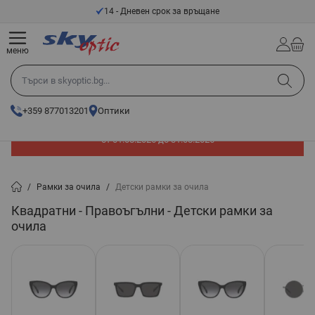
Прескачане към съдържанието
14 - Дневен срок за връщане
меню
Търси в skyoptic.bg...
+359 877013201
Оптики
До -60% отстъпка на слънчеви очила. Промоцията е валидна
от 01.08.2026 до 31.08.2026
/
Рамки за очила
/
Детски рамки за очила
Квадратни - Правоъгълни - Детски рамки за
очила