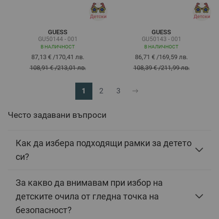
GUESS
GUESS
GU50144 - 001
GU50143 - 001
В НАЛИЧНОСТ
В НАЛИЧНОСТ
87,13 €
/
170,41 лв.
86,71 €
/
169,59 лв.
108,91 €
/
213,01 лв.
108,39 €
/
211,99 лв.
1
2
3
В момента четете страница
Страница
Страница
Често задавани въпроси
Как да избера подходящи рамки за детето
си?
За какво да внимавам при избор на
детските очила от гледна точка на
безопасност?