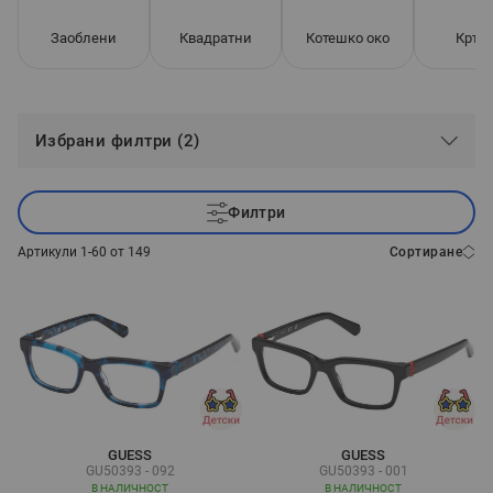
Заоблени
Квадратни
Котешко око
Кръг
Избрани филтри (2)
Филтри
Артикули
1
-
60
от
149
Сортиране
GUESS
GUESS
GU50393 - 092
GU50393 - 001
В НАЛИЧНОСТ
В НАЛИЧНОСТ