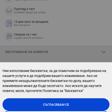
Преглед и тест
пробвай преди да купиш
14 дни срок за връщане
без въпроси
Свържи се с нас
задай своите въпроси
ОБСЛУЖВАНЕ НА КЛИЕНТИ
ЗА SKYOPTIC
Ние използваме бисквитки, за да помогнем за подобряване на
нашите услуги и да подобрим вашето изживяване. Ако не
СВЪРЖИ СЕ С НАС
приемете незадължителните бисквитки по-долу, вашето
изживяване може да бъде засегнато. Ако искате да научите
АБОНАМЕНТ ЗА БЮЛЕТИН
повече, моля, прочетете
Политика за "бисквитки"
СЪГЛАСЯВАМ СЕ