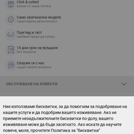
Click & collect
вземи от наша оптика
Само оригинални модели
гарантирана автентичност
Преглед и тест
пробвай преди да купиш
14 дни срок за връщане
без въпроси
Свържи се с нас
задай своите въпроси
ОБСЛУЖВАНЕ НА КЛИЕНТИ
ЗА SKYOPTIC
Ние използваме бисквитки, за да помогнем за подобряване на
нашите услуги и да подобрим вашето изживяване. Ако не
СВЪРЖИ СЕ С НАС
приемете незадължителните бисквитки по-долу, вашето
изживяване може да бъде засегнато. Ако искате да научите
АБОНАМЕНТ ЗА БЮЛЕТИН
повече, моля, прочетете
Политика за "бисквитки"