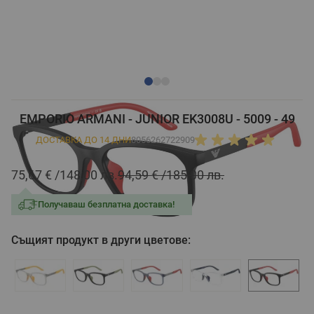
EMPORIO ARMANI - JUNIOR EK3008U - 5009 - 49
ДОСТАВКА ДО 14 ДНИ
8056262722909
75,67 €
148,00 лв.
94,59 €
185,00 лв.
Получаваш безплатна доставка!
Същият продукт в други цветове: