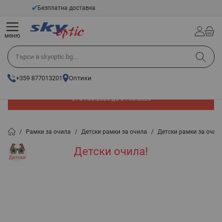
Прескачане към съдържанието
14 - Дневен срок за връщане
меню
Търси в skyoptic.bg...
+359 877013201
Оптики
До -60% отстъпка на слънчеви очила. Промоцията е валидна
от 01.08.2026 до 31.08.2026
/
Рамки за очила
/
Детски рамки за очила
/
Детски рамки за очил
Детски очила!