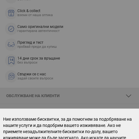
Click & collect
вземи от наша оптика
Само оригинални модели
гарантирана автентичност
Преглед и тест
пробвай преди да купиш
14 дни срок за връщане
без въпроси
Свържи се с нас
задай своите въпроси
ОБСЛУЖВАНЕ НА КЛИЕНТИ
ЗА SKYOPTIC
Ние използваме бисквитки, за да помогнем за подобряване на
нашите услуги и да подобрим вашето изживяване. Ако не
СВЪРЖИ СЕ С НАС
приемете незадължителните бисквитки по-долу, вашето
изживяване може да бъде засегнато. Ако искате да научите