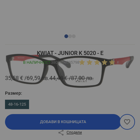
KWIAT - JUNIOR K 5020 - E
В НАЛИЧНОСТ
3800990005798
35,58 €
69,59 лв.
44,48 €
87,00 лв.
Размер:
48-16-125
ДОБАВИ В КОШНИЦАТА
Сподели