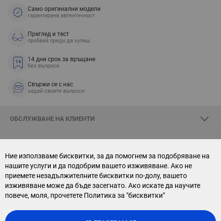
Само оригинални модели
гарантирана автентичност
Преглед и тест
пробвай преди да купиш
14 дни срок за връщане
без въпроси
Свържи се с нас
задай своите въпроси
ОБСЛУЖВАНЕ НА КЛИЕНТИ
ЗА SKYOPTIC
Ние използваме бисквитки, за да помогнем за подобряване на
нашите услуги и да подобрим вашето изживяване. Ако не
СВЪРЖИ СЕ С НАС
приемете незадължителните бисквитки по-долу, вашето
изживяване може да бъде засегнато. Ако искате да научите
АБОНАМЕНТ ЗА БЮЛЕТИН
повече, моля, прочетете
Политика за "бисквитки"