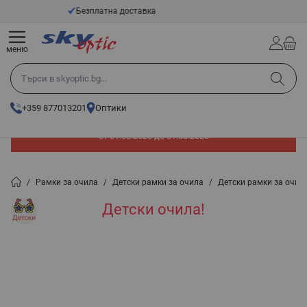
Прескачане към съдържанието
ка
14 - Дневен срок за връщан
меню
Търси в skyoptic.bg...
+359 877013201
Оптики
До -60% отстъпка на слънчеви очила. Промоцията е валидна
от 01.08.2026 до 31.08.2026
/
Рамки за очила
/
Детски рамки за очила
/
Детски рамки за очил
Детски очила!