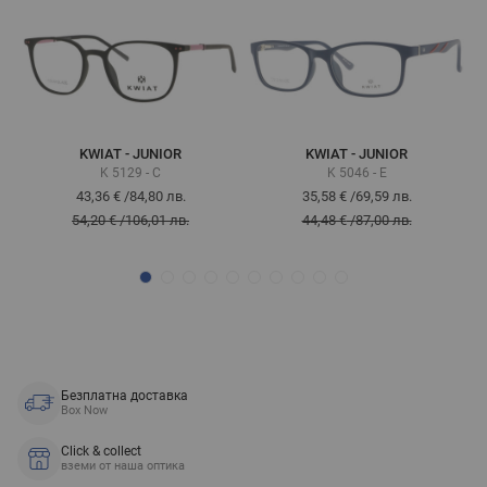
KWIAT - JUNIOR
KWIAT - JUNIOR
K 5129 - C
K 5046 - E
43,36 €
/
84,80 лв.
35,58 €
/
69,59 лв.
54,20 €
/
106,01 лв.
44,48 €
/
87,00 лв.
Безплатна доставка
Box Now
Click & collect
вземи от наша оптика