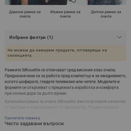
Дамски рамки за
Мъжки рамки за
Детски рамки за
очила
очила
очила
Избрани филтри (1)
Не можем да намерим продукти, отговарящи на
селекцията.
Рамките Silhouette се отличават сред високия клас очила.
Предназначени са за работа пред компютър и за ежедневието,
когато шофирате, гледате телевизия или четете. Моделите и
формите се открояват с прецизната изработка и комфорта
при носене дори за дълго време.
Купувайки рамки за очила Silhouette, вие получавате качество
от Австрия и издръжливост от Skyoptic.bg. Първокласната
изработка не прави компромис с нито един детайл. Дизайните
Прочетете повече
са със стилен визуален завършек, когато сте в офиса или на
Често задавани въпроси
работна среща.