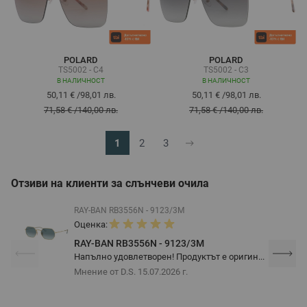
POLARD
POLARD
TS5002 - C4
TS5002 - C3
В НАЛИЧНОСТ
В НАЛИЧНОСТ
50,11 €
/
98,01 лв.
50,11 €
/
98,01 лв.
71,58 €
/
140,00 лв.
71,58 €
/
140,00 лв.
1
2
3
В момента четете страница
Страница
Страница
Отзиви на клиенти за слънчеви очила
RAY-BAN RB3556N - 9123/3M
Оценка:
RAY-BAN RB3556N - 9123/3M
Напълно удовлетворен! Продуктът е оригин...
Мнение от D.S.
15.07.2026 г.