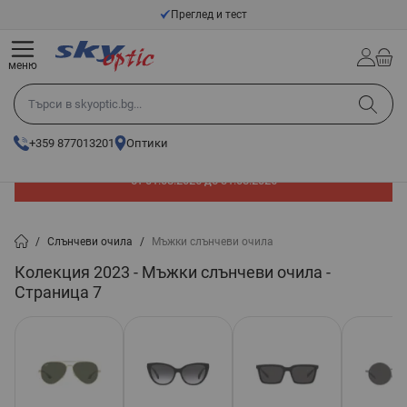
Прескачане към съдържанието
Оригинални очила
меню
Търси в skyoptic.bg...
+359 877013201
Оптики
До -60% отстъпка на слънчеви очила. Промоцията е валидна
от 01.08.2026 до 31.08.2026
/
Слънчеви очила
/
Мъжки слънчеви очила
Колекция 2023 - Мъжки слънчеви очила -
Страница 7