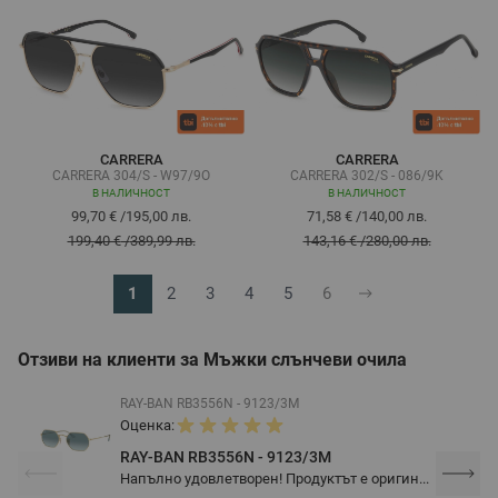
CARRERA
CARRERA
CARRERA 304/S - W97/9O
CARRERA 302/S - 086/9K
В НАЛИЧНОСТ
В НАЛИЧНОСТ
99,70 €
/
195,00 лв.
71,58 €
/
140,00 лв.
199,40 €
/
389,99 лв.
143,16 €
/
280,00 лв.
1
2
3
4
5
6
В момента четете страница
Страница
Страница
Страница
Страница
Страница
Отзиви на клиенти за Мъжки слънчеви очила
RAY-BAN RB3556N - 9123/3M
Оценка:
RAY-BAN RB3556N - 9123/3M
Напълно удовлетворен! Продуктът е оригин...