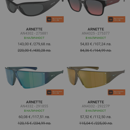
ARNETTE
ARNETTE
AN4302 - 275881
AN4325 - 275377
В НАЛИЧНОСТ
В НАЛИЧНОСТ
143,00 €
/
279,68 лв.
54,83 €
/
107,24 лв.
220,00 €
/
430,28 лв.
84,36 €
/
164,99 лв.
ARNETTE
ARNETTE
AN4332 - 291855
AN4332 - 29227P
В НАЛИЧНОСТ
В НАЛИЧНОСТ
60,08 €
/
117,51 лв.
57,52 €
/
112,50 лв.
120,15 €
/
234,99 лв.
115,04 €
/
225,00 лв.