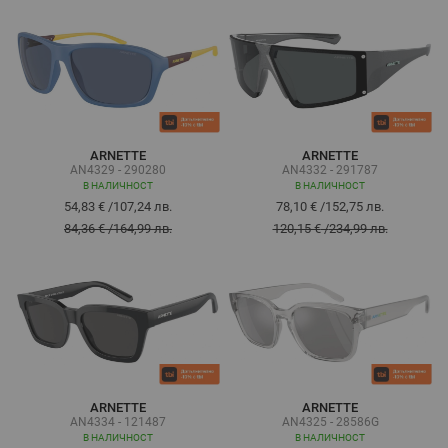
ARNETTE
ARNETTE
AN4329 - 290280
AN4332 - 291787
В НАЛИЧНОСТ
В НАЛИЧНОСТ
54,83 €
/
107,24 лв.
78,10 €
/
152,75 лв.
84,36 €
/
164,99 лв.
120,15 €
/
234,99 лв.
ARNETTE
ARNETTE
AN4334 - 121487
AN4325 - 28586G
В НАЛИЧНОСТ
В НАЛИЧНОСТ