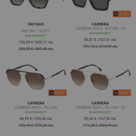
RAY-BAN
CARRERA
CARRERA 305/S - 807/M9 - 54
RB2186 - 133371
В НАЛИЧНОСТ
В НАЛИЧНОСТ
95,87 €
/
187,51 лв.
156,00 €
/
305,11 лв.
191,73 €
/
374,99 лв.
240,00 €
/
469,40 лв.
CARRERA
CARRERA
CARRERA 304/S - 06J/HA
CARRERA 303/S - 06J/HA - 53
В НАЛИЧНОСТ
В НАЛИЧНОСТ
94,59 €
/
185,00 лв.
85,64 €
/
167,50 лв.
189,18 €
/
370,00 лв.
171,28 €
/
334,99 лв.