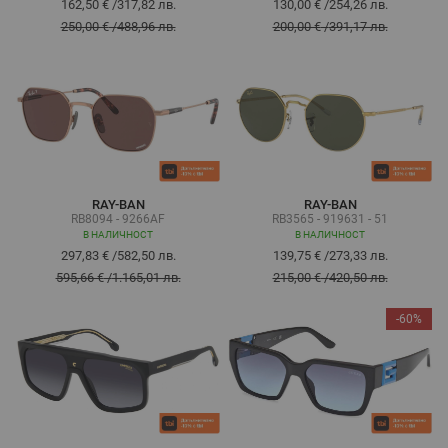
162,50 €
/
317,82 лв.
130,00 €
/
254,26 лв.
250,00 €
/
488,96 лв.
200,00 €
/
391,17 лв.
RAY-BAN
RAY-BAN
RB8094 - 9266AF
RB3565 - 919631 - 51
В НАЛИЧНОСТ
В НАЛИЧНОСТ
297,83 €
/
582,50 лв.
139,75 €
/
273,33 лв.
595,66 €
/
1.165,01 лв.
215,00 €
/
420,50 лв.
-60%