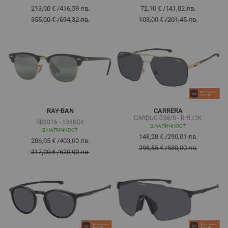
213,00 €
/
416,59 лв.
72,10 €
/
141,02 лв.
355,00 €
/
694,32 лв.
103,00 €
/
201,45 лв.
RAY-BAN
CARRERA
CARDUC 038/S - RHL/2K
RB3016 - 1368G4
В НАЛИЧНОСТ
В НАЛИЧНОСТ
148,28 €
/
290,01 лв.
206,05 €
/
403,00 лв.
296,55 €
/
580,00 лв.
317,00 €
/
620,00 лв.