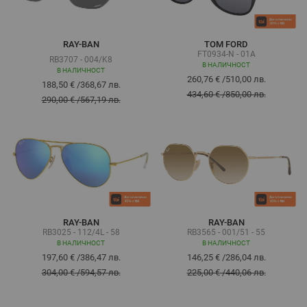
RAY-BAN
TOM FORD
FT0934-N - 01A
RB3707 - 004/K8
В НАЛИЧНОСТ
В НАЛИЧНОСТ
260,76 €
/
510,00 лв.
188,50 €
/
368,67 лв.
434,60 €
/
850,00 лв.
290,00 €
/
567,19 лв.
RAY-BAN
RAY-BAN
RB3025 - 112/4L - 58
RB3565 - 001/51 - 55
В НАЛИЧНОСТ
В НАЛИЧНОСТ
197,60 €
/
386,47 лв.
146,25 €
/
286,04 лв.
304,00 €
/
594,57 лв.
225,00 €
/
440,06 лв.