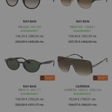
RAY-BAN
RAY-BAN
RB2204 - 901/32
RB0316S - 136851
В НАЛИЧНОСТ
В НАЛИЧНОСТ
146,25 €
/
286,04 лв.
154,54 €
/
302,25 лв.
225,00 €
/
440,06 лв.
237,75 €
/
465,00 лв.
RAY-BAN
CARRERA
RB4315 - 601/71
CARRERA 1060/S - 2M2/HA
В НАЛИЧНОСТ
В НАЛИЧНОСТ
130,00 €
/
254,26 лв.
92,04 €
/
180,01 лв.
200,00 €
/
391,17 лв.
184,07 €
/
360,01 лв.