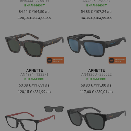
AN4333 - 27581W
AN4325 - 290087
В НАЛИЧНОСТ
В НАЛИЧНОСТ
84,11 €
/
164,50 лв.
54,83 €
/
107,24 лв.
120,15 €
/
234,99 лв.
84,36 €
/
164,99 лв.
ARNETTE
ARNETTE
AN4334 - 122271
AN4326U - 290022
В НАЛИЧНОСТ
В НАЛИЧНОСТ
60,08 €
/
117,51 лв.
58,80 €
/
115,00 лв.
120,15 €
/
234,99 лв.
117,60 €
/
230,01 лв.