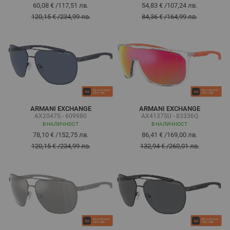
60,08 €
/
117,51 лв.
54,83 €
/
107,24 лв.
120,15 €
/
234,99 лв.
84,36 €
/
164,99 лв.
ARMANI EXCHANGE
ARMANI EXCHANGE
AX2047S - 609980
AX4137SU - 83336Q
В НАЛИЧНОСТ
В НАЛИЧНОСТ
78,10 €
/
152,75 лв.
86,41 €
/
169,00 лв.
120,15 €
/
234,99 лв.
132,94 €
/
260,01 лв.