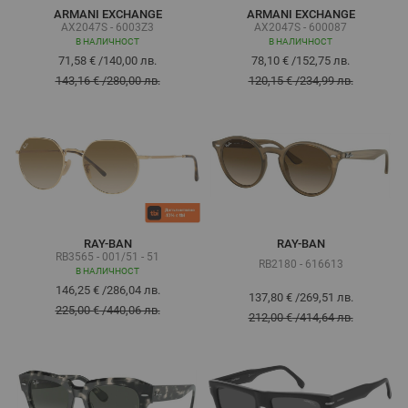
ARMANI EXCHANGE
ARMANI EXCHANGE
AX2047S - 6003Z3
AX2047S - 600087
В НАЛИЧНОСТ
В НАЛИЧНОСТ
71,58 €
/
140,00 лв.
78,10 €
/
152,75 лв.
143,16 €
/
280,00 лв.
120,15 €
/
234,99 лв.
RAY-BAN
RAY-BAN
RB3565 - 001/51 - 51
RB2180 - 616613
В НАЛИЧНОСТ
146,25 €
/
286,04 лв.
137,80 €
/
269,51 лв.
225,00 €
/
440,06 лв.
212,00 €
/
414,64 лв.