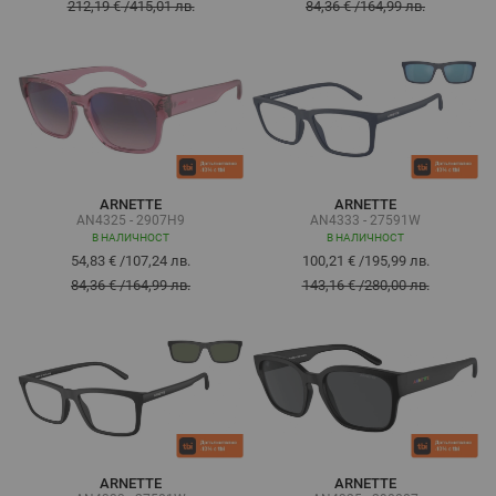
212,19 €
/
415,01 лв.
84,36 €
/
164,99 лв.
ARNETTE
ARNETTE
AN4325 - 2907H9
AN4333 - 27591W
В НАЛИЧНОСТ
В НАЛИЧНОСТ
54,83 €
/
107,24 лв.
100,21 €
/
195,99 лв.
84,36 €
/
164,99 лв.
143,16 €
/
280,00 лв.
ARNETTE
ARNETTE