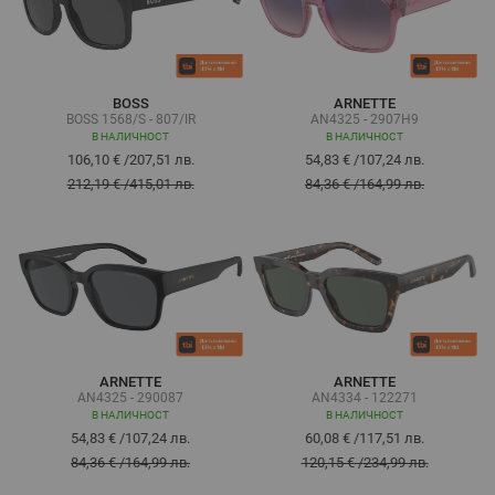
BOSS
ARNETTE
BOSS 1568/S - 807/IR
AN4325 - 2907H9
В НАЛИЧНОСТ
В НАЛИЧНОСТ
106,10 €
/
207,51 лв.
54,83 €
/
107,24 лв.
212,19 €
/
415,01 лв.
84,36 €
/
164,99 лв.
ARNETTE
ARNETTE
AN4325 - 290087
AN4334 - 122271
В НАЛИЧНОСТ
В НАЛИЧНОСТ
54,83 €
/
107,24 лв.
60,08 €
/
117,51 лв.
84,36 €
/
164,99 лв.
120,15 €
/
234,99 лв.