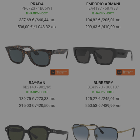
PRADA
EMPORIO ARMANI
PR67ZS - 1BC5W1
EA4197 - 587983
В НАЛИЧНОСТ
В НАЛИЧНОСТ
337,68 €
/
660,44 лв.
104,82 €
/
205,01 лв.
536,00 €
/
1.048,32 лв.
209,63 €
/
410,00 лв.
RAY-BAN
BURBERRY
RB2140 - 902/R5
BE4397U - 300187
В НАЛИЧНОСТ
В НАЛИЧНОСТ
139,75 €
/
273,33 лв.
125,27 €
/
245,01 лв.
215,00 €
/
420,50 лв.
250,53 €
/
489,99 лв.