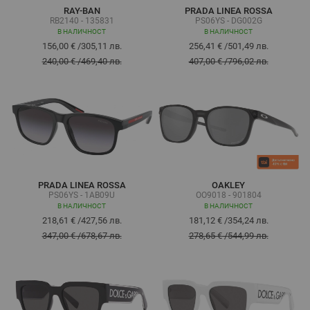
RAY-BAN
PRADA LINEA ROSSA
RB2140 - 135831
PS06YS - DG002G
В НАЛИЧНОСТ
В НАЛИЧНОСТ
156,00 €
/
305,11 лв.
256,41 €
/
501,49 лв.
240,00 €
/
469,40 лв.
407,00 €
/
796,02 лв.
PRADA LINEA ROSSA
OAKLEY
PS06YS - 1AB09U
OO9018 - 901804
В НАЛИЧНОСТ
В НАЛИЧНОСТ
218,61 €
/
427,56 лв.
181,12 €
/
354,24 лв.
347,00 €
/
678,67 лв.
278,65 €
/
544,99 лв.