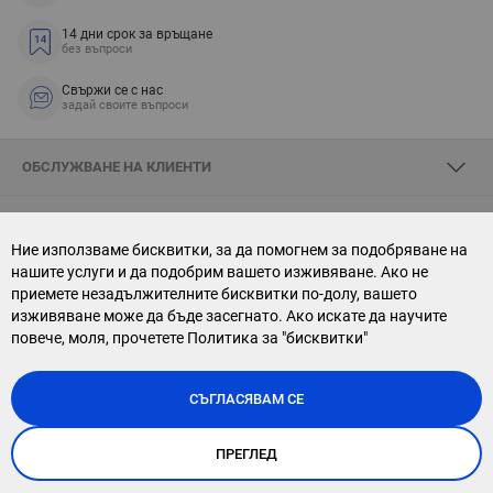
14 дни срок за връщане
без въпроси
Свържи се с нас
задай своите въпроси
ОБСЛУЖВАНЕ НА КЛИЕНТИ
ЗА SKYOPTIC
Ние използваме бисквитки, за да помогнем за подобряване на
нашите услуги и да подобрим вашето изживяване. Ако не
СВЪРЖИ СЕ С НАС
приемете незадължителните бисквитки по-долу, вашето
изживяване може да бъде засегнато. Ако искате да научите
АБОНАМЕНТ ЗА БЮЛЕТИН
повече, моля, прочетете
Политика за "бисквитки"
СЪГЛАСЯВАМ СЕ
ПРЕГЛЕД
Copyright © 2026, Sky Optic. All Rights Reserved.
Онлайн магазин от
Stenik