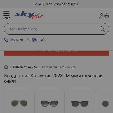
Прескачане към съдържанието
14 - Дневен срок за връщане
меню
Търси в skyoptic.bg...
+359 877013201
Оптики
До -60% отстъпка на слънчеви очила. Промоцията е валидна
от 01.08.2026 до 31.08.2026
/
Слънчеви очила
/
Мъжки слънчеви очила
Квадратни - Колекция 2023 - Мъжки слънчеви
очила