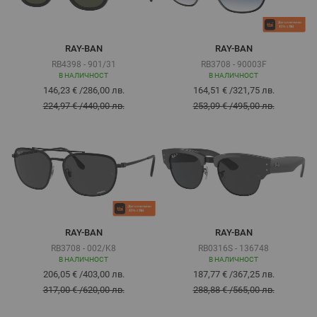
RAY-BAN
RAY-BAN
RB4398 - 901/31
RB3708 - 90003F
В НАЛИЧНОСТ
В НАЛИЧНОСТ
146,23 €
/
286,00 лв.
164,51 €
/
321,75 лв.
224,97 €
/
440,00 лв.
253,09 €
/
495,00 лв.
RAY-BAN
RAY-BAN
RB3708 - 002/K8
RB0316S - 136748
В НАЛИЧНОСТ
В НАЛИЧНОСТ
206,05 €
/
403,00 лв.
187,77 €
/
367,25 лв.
317,00 €
/
620,00 лв.
288,88 €
/
565,00 лв.