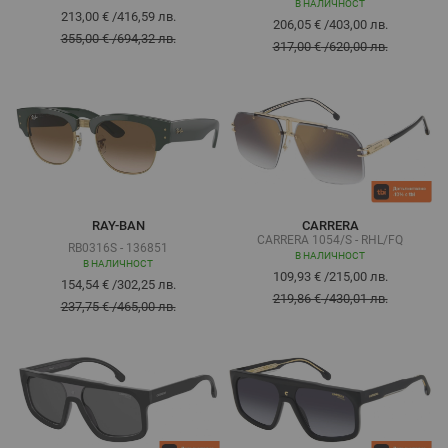
В НАЛИЧНОСТ
213,00 €
/
416,59 лв.
206,05 €
/
403,00 лв.
355,00 €
/
694,32 лв.
317,00 €
/
620,00 лв.
RAY-BAN
CARRERA
CARRERA 1054/S - RHL/FQ
RB0316S - 136851
В НАЛИЧНОСТ
В НАЛИЧНОСТ
109,93 €
/
215,00 лв.
154,54 €
/
302,25 лв.
219,86 €
/
430,01 лв.
237,75 €
/
465,00 лв.