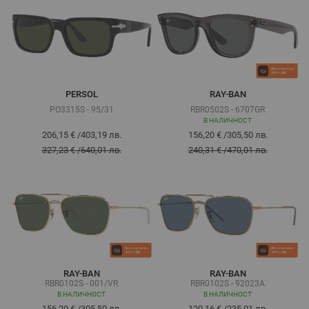
PERSOL
RAY-BAN
PO3315S - 95/31
RBR0502S - 6707GR
В НАЛИЧНОСТ
206,15 €
/
403,19 лв.
156,20 €
/
305,50 лв.
327,23 €
/
640,01 лв.
240,31 €
/
470,01 лв.
RAY-BAN
RAY-BAN
RBR0102S - 001/VR
RBR0102S - 92023A
В НАЛИЧНОСТ
В НАЛИЧНОСТ
156,20 €
/
305,50 лв.
120,16 €
/
235,01 лв.