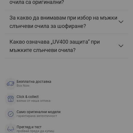
очила са оригинални?
За какво да внимавам при избор на мъжки
слънчеви очила за шофиране?
Какво означава „UV400 защита“ при
мъжките слънчеви очила?
Безплатна доставка
Box Now
Click & collect
вземи от наша оптика
Само оригинални модели
гарантирана автентичност
Преглед и тест
пробвай преди да купиш