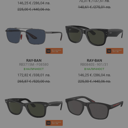
70,31 €
/
137,51 лв.
146,25 €
/
286,04 лв.
140,61 €
/
275,01 лв.
225,00 €
/
440,06 лв.
RAY-BAN
RAY-BAN
RB3715M - F08580
RB0840S - 901/31
В НАЛИЧНОСТ
В НАЛИЧНОСТ
172,82 €
/
338,01 лв.
146,25 €
/
286,04 лв.
265,87 €
/
520,00 лв.
225,00 €
/
440,06 лв.