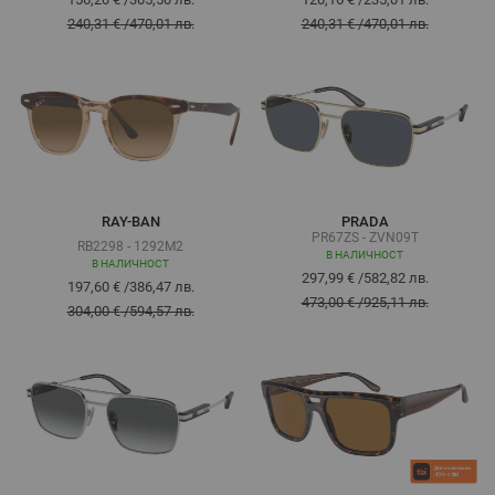
240,31 €
/
470,01 лв.
240,31 €
/
470,01 лв.
RAY-BAN
PRADA
PR67ZS - ZVN09T
RB2298 - 1292M2
В НАЛИЧНОСТ
В НАЛИЧНОСТ
297,99 €
/
582,82 лв.
197,60 €
/
386,47 лв.
473,00 €
/
925,11 лв.
304,00 €
/
594,57 лв.