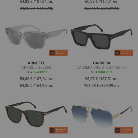
54,83 €
/
107,24 лв.
60,08 €
/
117,51 лв.
84,36 €
/
164,99 лв.
120,15 €
/
234,99 лв.
ARNETTE
CARRERA
AN4325 - 28586G
CARRERA 305/S - 807/M9 - 54
В НАЛИЧНОСТ
В НАЛИЧНОСТ
54,83 €
/
107,24 лв.
95,87 €
/
187,51 лв.
84,36 €
/
164,99 лв.
191,73 €
/
374,99 лв.