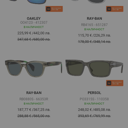
OAKLEY
RAY-BAN
OO4123 - 412307
RB4165 - 651287
В НАЛИЧНОСТ
В НАЛИЧНОСТ
225,99 €
/
442,00 лв.
115,70 €
/
226,29 лв.
347,68 €
/
680,00 лв.
178,00 €
/
348,14 лв.
RAY-BAN
PERSOL
RB0880S - 66353R
PO3315S - 110358
В НАЛИЧНОСТ
В НАЛИЧНОСТ
187,77 €
/
367,25 лв.
248,02 €
/
485,08 лв.
288,88 €
/
565,00 лв.
393,69 €
/
769,99 лв.