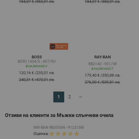
184,07 €
/
360,01 лв.
184,07 €
/
360,01 лв.
BOSS
RAY-BAN
BOSS 1434/S - 807/9O
RB2140 - 901/58
В НАЛИЧНОСТ
В НАЛИЧНОСТ
120,16 €
/
235,01 лв.
179,40 €
/
350,88 лв.
240,31 €
/
470,01 лв.
276,00 €
/
539,81 лв.
1
2
В момента четете страница
Страница
Отзиви на клиенти за Мъжки слънчеви очила
RAY-BAN RB3556N - 9123/3M
Оценка: