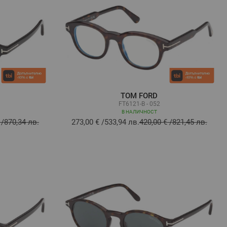
TOM FORD
FT6121-B - 052
В НАЛИЧНОСТ
/
870,34 лв.
273,00 €
/
533,94 лв.
420,00 €
/
821,45 лв.