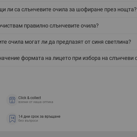
и ли са слънчевите очила за шофиране през нощта?
очиствам правилно слънчевите очила?
те очила могат ли да предпазят от синя светлина?
начение формата на лицето при избора на слънчеви 
Click & collect
вземи от наша оптика
14 дни срок за връщане
без въпроси