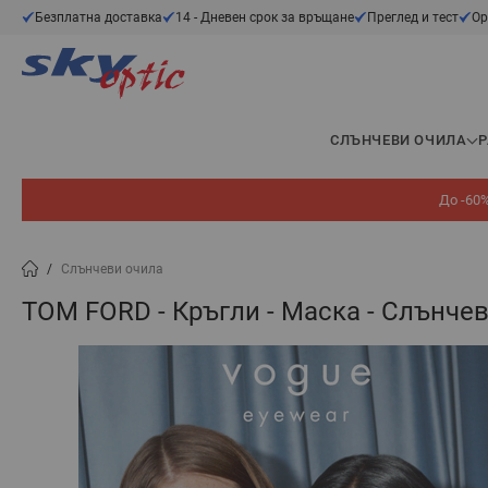
Прескачане към съдържанието
Безплатна доставка
14 - Дневен срок за връщане
Преглед и тест
Ор
СЛЪНЧЕВИ ОЧИЛА
До -60%
/
Слънчеви очила
TOM FORD - Кръгли - Маска - Слънче