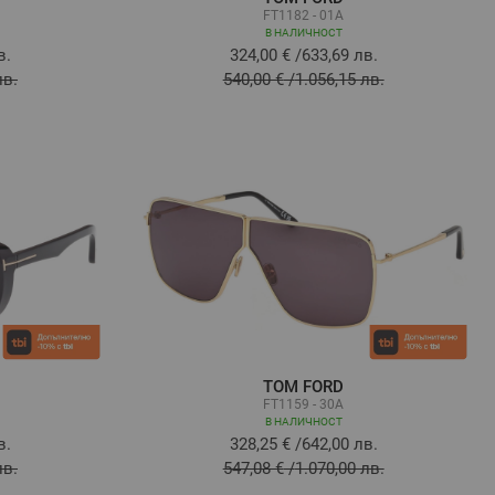
FT1182 - 01A
В НАЛИЧНОСТ
в.
324,00 €
/
633,69 лв.
лв.
540,00 €
/
1.056,15 лв.
TOM FORD
FT1159 - 30A
В НАЛИЧНОСТ
в.
328,25 €
/
642,00 лв.
лв.
547,08 €
/
1.070,00 лв.