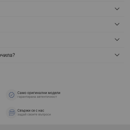
очила?
Само оригинални модели
гарантирана автентичност
Свържи се с нас
задай своите въпроси