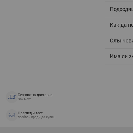
Подходящ
Как да п
Слънчеви
Има ли з
Безплатна доставка
Box Now
Преглед и тест
пробвай преди да купиш