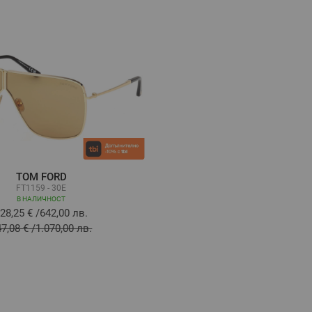
TOM FORD
FT1159 - 30E
В НАЛИЧНОСТ
28,25 €
/
642,00 лв.
47,08 €
/
1.070,00 лв.