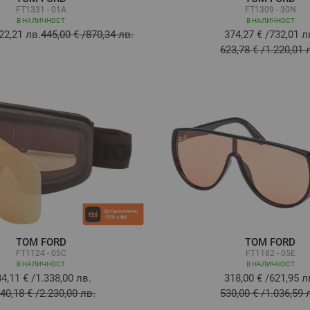
FT1331 - 01A
FT1309 - 30N
В НАЛИЧНОСТ
В НАЛИЧНОСТ
22,21 лв.
445,00 €
/
870,34 лв.
374,27 €
/
732,01 л
623,78 €
/
1.220,01 
TOM FORD
TOM FORD
FT1124 - 05C
FT1182 - 05E
В НАЛИЧНОСТ
В НАЛИЧНОСТ
84,11 €
/
1.338,00 лв.
318,00 €
/
621,95 л
140,18 €
/
2.230,00 лв.
530,00 €
/
1.036,59 