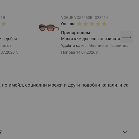
01B
VOGUE VO5706SB - 328614
Оценка:
Препоръчвам
и с добри
Много съм доволна от очилата.
ние от
Удобни са и ...
Мнение от Павлинка
.07.2026 г.
Попова
14.07.2026 г.
, по имейл, социални мрежи и други подобни канали, и са
?