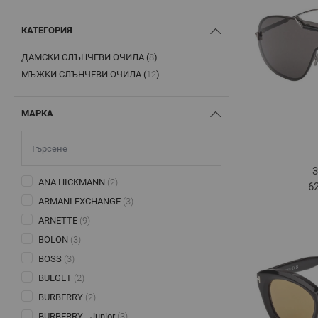
КАТЕГОРИЯ
ДАМСКИ СЛЪНЧЕВИ ОЧИЛА (
8
)
PRODUCTS AVAILABLE
МЪЖКИ СЛЪНЧЕВИ ОЧИЛА (
12
)
PRODUCTS AVAILABLE
МАРКА
3
ANA HICKMANN
(2)
6
ARMANI EXCHANGE
(3)
ARNETTE
(9)
BOLON
(3)
BOSS
(3)
BULGET
(2)
BURBERRY
(2)
BURBERRY - Junior
(3)