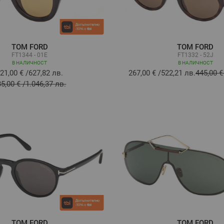
TOM FORD
TOM FORD
FT1344 - 01E
FT1332 - 52J
В НАЛИЧНОСТ
В НАЛИЧНОСТ
21,00 €
/
627,82 лв.
267,00 €
/
522,21 лв.
445,00 €
35,00 €
/
1.046,37 лв.
TOM FORD
TOM FORD