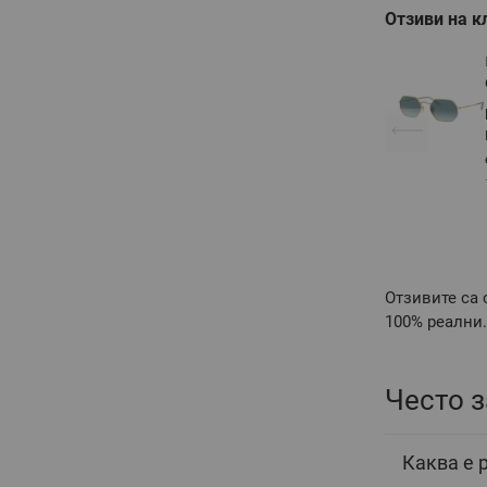
Отзиви на к
Отзивите са 
100% реални.
Често 
Каква е 