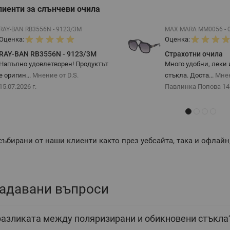
лиенти за слънчеви очила
RAY-BAN RB3556N - 9123/3M
MAX MARA MM0056 - 
Оценка:
Оценка:
RAY-BAN RB3556N - 9123/3M
Страхотни очила
Напълно удовлетворен! Продуктът
Много удобни, леки 
е оригин...
Мнение от D.S.
стъкла. Доста...
Мне
15.07.2026 г.
Павлинка Попова
14
събирани от наши клиенти както през уебсайта, така и офлайн
задавани въпроси
разликата между поляризирани и обикновени стъкла