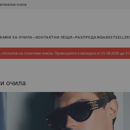
игинални очила
РАМКИ ЗА ОЧИЛА
КОНТАКТНИ ЛЕЩИ
РАЗПРОДАЖБА
BESTSELLER
 отстъпка на слънчеви очила. Промоцията е валидна от 01.08.2026 до 31
ви очила