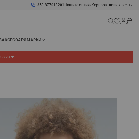
+359 877013201
Нашите оптики
Корпоративни клиенти
Търсене
S
АКСЕСОАРИ
МАРКИ
.08.2026