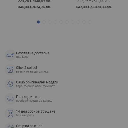
224,25 €
/
438,59 лв.
328,25 €
/
642,00 лв.
345,00 €
/
674,76 лв.
547,08 €
/
1.070,00 лв.
Безплатна доставка
Box Now
Click & collect
вземи от наша оптика
Само оригинални модели
гарантирана автентичност
Преглед и тест
пробвай преди да купиш
14 дни срок за връщане
без въпроси
Свържи се с нас