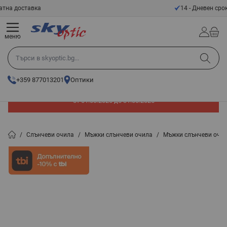
Прескачане към съдържанието
14 - Дневен срок за връщане
меню
Търси в skyoptic.bg...
+359 877013201
Оптики
До -60% отстъпка на слънчеви очила. Промоцията е валидна
от 01.08.2026 до 31.08.2026
/
Слънчеви очила
/
Мъжки слънчеви очила
/
Мъжки слънчеви очи