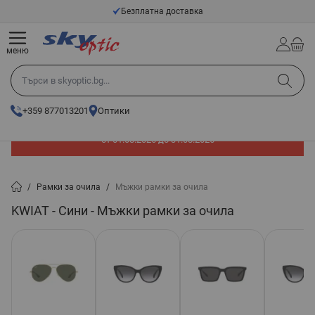
Прескачане към съдържанието
Безплатна доставка
меню
Търси в skyoptic.bg...
+359 877013201
Оптики
До -60% отстъпка на слънчеви очила. Промоцията е валидна
от 01.08.2026 до 31.08.2026
/
Рамки за очила
/
Мъжки рамки за очила
KWIAT - Сини - Мъжки рамки за очила