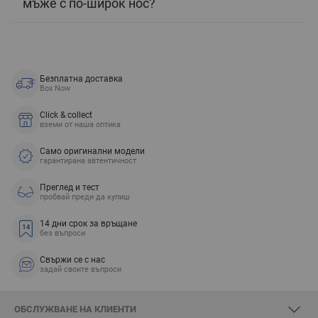
мъже с по-широк нос?
Безплатна доставка
Box Now
Click & collect
вземи от наша оптика
Само оригинални модели
гарантирана автентичност
Преглед и тест
пробвай преди да купиш
14 дни срок за връщане
без въпроси
Свържи се с нас
задай своите въпроси
ОБСЛУЖВАНЕ НА КЛИЕНТИ