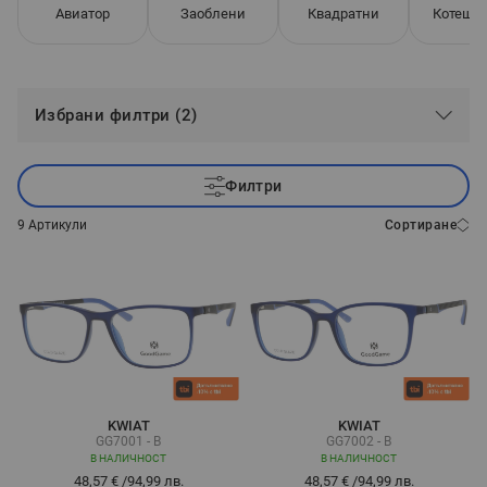
Авиатор
Заоблени
Квадратни
Котешко
Избрани филтри (2)
Филтри
9
Артикули
Сортиране
KWIAT
KWIAT
GG7001 - B
GG7002 - B
В НАЛИЧНОСТ
В НАЛИЧНОСТ
48,57 €
/
94,99 лв.
48,57 €
/
94,99 лв.