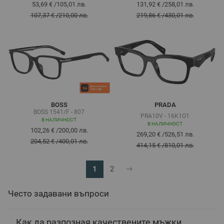
53,69 €
/
105,01 лв.
131,92 €
/
258,01 лв.
107,37 €
/
210,00 лв.
219,86 €
/
430,01 лв.
BOSS
PRADA
BOSS 1541/F - 807
PRA10V - 16K1O1
В НАЛИЧНОСТ
В НАЛИЧНОСТ
102,26 €
/
200,00 лв.
269,20 €
/
526,51 лв.
204,52 €
/
400,01 лв.
414,15 €
/
810,01 лв.
1
2
В момента четете страница
Страница
Често задавани въпроси
Как да разпозная качествените мъжки