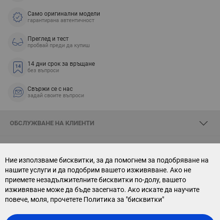
Само оригинални модели
гарантирана автентичност
Преглед и тест
пробвай преди да купиш
14 дни срок за връщане
без въпроси
Свържи се с нас
задай своите въпроси
ОБСЛУЖВАНЕ НА КЛИЕНТИ
ЗА SKYOPTIC
Ние използваме бисквитки, за да помогнем за подобряване на
нашите услуги и да подобрим вашето изживяване. Ако не
СВЪРЖИ СЕ С НАС
приемете незадължителните бисквитки по-долу, вашето
изживяване може да бъде засегнато. Ако искате да научите
АБОНАМЕНТ ЗА БЮЛЕТИН
повече, моля, прочетете
Политика за "бисквитки"