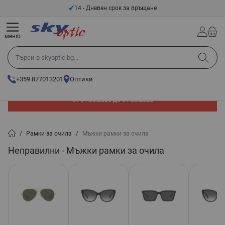
Прескачане към съдържанието
14 - Дневен срок за връщане
меню
Търси в skyoptic.bg...
+359 877013201
Оптики
До -60% отстъпка на слънчеви очила. Промоцията е валидна
от 01.08.2026 до 31.08.2026
/
Рамки за очила
/
Мъжки рамки за очила
Неправилни - Мъжки рамки за очила