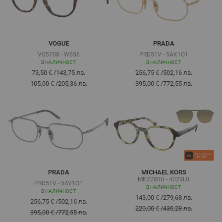
VOGUE
PRADA
VO5708 - W656
PRD51V - 5AK1O1
В НАЛИЧНОСТ
В НАЛИЧНОСТ
73,50 €
/
143,75 лв.
256,75 €
/
502,16 лв.
105,00 €
/
205,36 лв.
395,00 €
/
772,55 лв.
PRADA
MICHAEL KORS
MK2280U - 4029L0
PRD51V - 5AV1O1
В НАЛИЧНОСТ
В НАЛИЧНОСТ
143,00 €
/
279,68 лв.
256,75 €
/
502,16 лв.
220,00 €
/
430,28 лв.
395,00 €
/
772,55 лв.