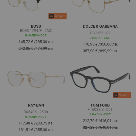
BOSS
DOLCE & GABBANA
BOSS 1794/F - 2M2
DG1356 - 02
В НАЛИЧНОСТ
В НАЛИЧНОСТ
145,72 €
/
285,00 лв.
178,95 €
/
350,00 лв.
242,86 €
/
474,99 лв.
357,90 €
/
699,99 лв.
RAY-BAN
TOM FORD
FT6033-B - 001
RX6496 - 2500
В НАЛИЧНОСТ
В НАЛИЧНОСТ
212,70 €
/
416,01 лв.
117,98 €
/
230,75 лв.
327,23 €
/
640,01 лв.
181,51 €
/
355,00 лв.