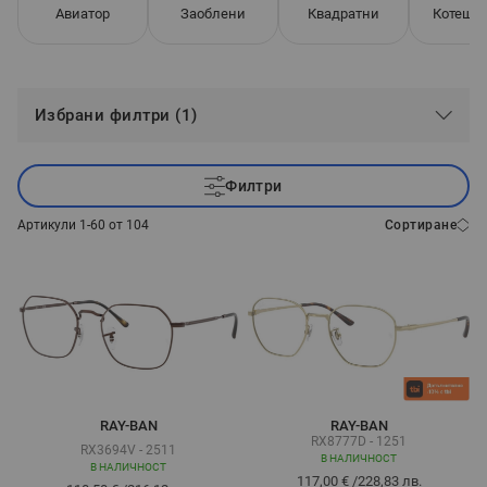
Авиатор
Заоблени
Квадратни
Котешко
Избрани филтри (1)
Филтри
Артикули
1
-
60
от
104
Сортиране
RAY-BAN
RAY-BAN
RX8777D - 1251
RX3694V - 2511
В НАЛИЧНОСТ
В НАЛИЧНОСТ
117,00 €
/
228,83 лв.