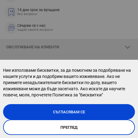
14 дни срок за връщане
без въпроси
Свържи се с нас
задай своите въпроси
ОБСЛУЖВАНЕ НА КЛИЕНТИ
ЗА SKYOPTIC
Ние използваме бисквитки, за да помогнем за подобряване на
нашите услуги и да подобрим вашето изживяване. Ако не
СВЪРЖИ СЕ С НАС
приемете незадължителните бисквитки по-долу, вашето
изживяване може да бъде засегнато. Ако искате да научите
АБОНАМЕНТ ЗА БЮЛЕТИН
повече, моля, прочетете
Политика за "бисквитки"
СЪГЛАСЯВАМ СЕ
ПРЕГЛЕД
Copyright © 2026, Sky Optic. All Rights Reserved.
Онлайн магазин от
Stenik