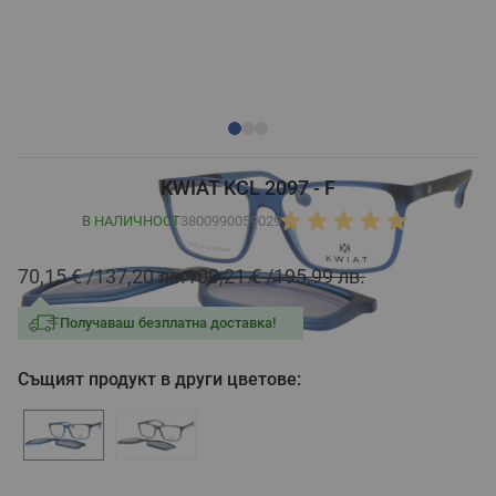
KWIAT KCL 2097 - F
В НАЛИЧНОСТ
3800990059029
70,15 €
137,20 лв.
100,21 €
195,99 лв.
Получаваш безплатна доставка!
Същият продукт в други цветове: