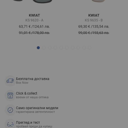
KWIAT
KWIAT
KS 9620 - A
KS 9635 - B
63,71 €
/
124,61 лв.
69,30 €
/
135,54 лв.
91,01 €
/
178,00 лв.
99,00 €
/
193,63 лв.
Безплатна доставка
Box Now
Click & collect
вземи от наша оптика
Само оригинални модели
гарантирана автентичност
Преглед и тест
пробвай преди да купиш