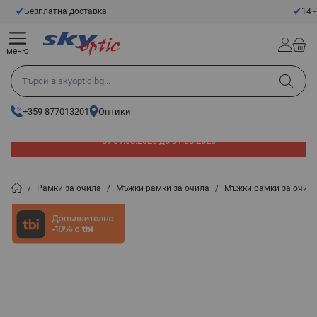
Прескачане към съдържанието
14 - Дневен срок за връщане
меню
Търси в skyoptic.bg...
+359 877013201
Оптики
До -60% отстъпка на слънчеви очила. Промоцията е валидна
от 01.08.2026 до 31.08.2026
/
Рамки за очила
/
Мъжки рамки за очила
/
Мъжки рамки за очил