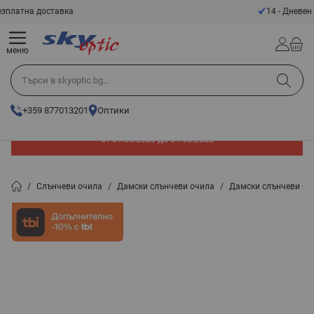
Прескачане към съдържанието
14 - Дневен срок за връщане
меню
Търси в skyoptic.bg...
+359 877013201
Оптики
До -60% отстъпка на слънчеви очила. Промоцията е валидна
от 01.08.2026 до 31.08.2026
/
Слънчеви очила
/
Дамски слънчеви очила
/
Дамски слънчеви оч