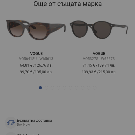
Още от същата марка
VOGUE
VOGUE
VO5641SU - W65613
VO5327S - W65673
64,81 €
/
126,76 лв.
71,45 €
/
139,74 лв.
99,70 €
/
195,00 лв.
109,93 €
/
215,00 лв.
Безплатна доставка
Box Now