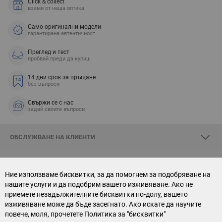
Click & collect
вземи от наша оптика
Само оригинални модели
гарантирана автентичност
Преглед и тест
пробвай преди да купиш
14 дни срок за връщане
без въпроси
Свържи се с нас
задай своите въпроси
ОБСЛУЖВАНЕ НА КЛИЕНТИ
ЗА SKYOPTIC
Ние използваме бисквитки, за да помогнем за подобряване на
нашите услуги и да подобрим вашето изживяване. Ако не
СВЪРЖИ СЕ С НАС
приемете незадължителните бисквитки по-долу, вашето
изживяване може да бъде засегнато. Ако искате да научите
АБОНАМЕНТ ЗА БЮЛЕТИН
повече, моля, прочетете
Политика за "бисквитки"