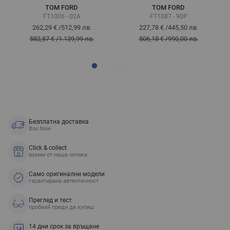
TOM FORD
TOM FORD
FT1006 - 02A
FT1087 - 90P
262,29 €
/
512,99 лв.
227,78 €
/
445,50 лв.
582,87 €
/
1.139,99 лв.
506,18 €
/
990,00 лв.
Безплатна доставка
Box Now
Click & collect
вземи от наша оптика
Само оригинални модели
гарантирана автентичност
Преглед и тест
пробвай преди да купиш
14 дни срок за връщане