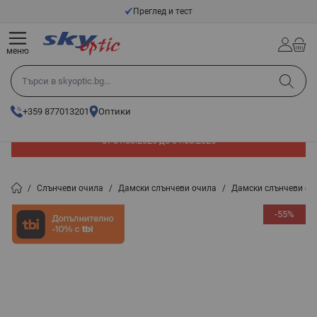
Прескачане към съдържанието
Преглед и тест
меню
Търси в skyoptic.bg...
+359 877013201
Оптики
До -60% отстъпка на слънчеви очила. Промоцията е валидна
от 01.08.2026 до 31.08.2026
/
Слънчеви очила
/
Дамски слънчеви очила
/
Дамски слънчеви оч
-55%