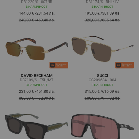
DB1220/S - 807/IR
DB1174/S - RHL/1V
В НАЛИЧНОСТ
В НАЛИЧНОСТ
144,00 €
/
281,64 лв.
195,00 €
/
381,39 лв.
240,00 €
/
469,40 лв.
325,00 €
/
635,64 лв.
DAVID BECKHAM
GUCCI
DB7109/S - T5U/MT
GG2096SA - 004
В НАЛИЧНОСТ
В НАЛИЧНОСТ
231,00 €
/
451,80 лв.
315,00 €
/
616,09 лв.
385,00 €
/
752,99 лв.
500,00 €
/
977,92 лв.