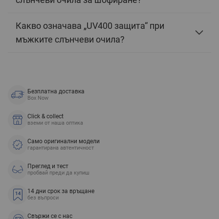
Какво означава „UV400 защита“ при
мъжките слънчеви очила?
Безплатна доставка
Box Now
Click & collect
вземи от наша оптика
Само оригинални модели
гарантирана автентичност
Преглед и тест
пробвай преди да купиш
14 дни срок за връщане
без въпроси
Свържи се с нас