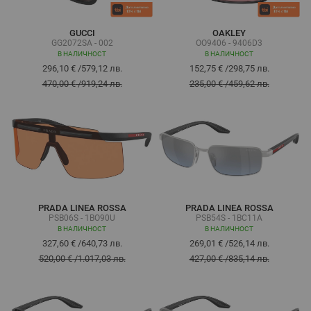
GUCCI
OAKLEY
GG2072SA - 002
OO9406 - 9406D3
В НАЛИЧНОСТ
В НАЛИЧНОСТ
296,10 €
/
579,12 лв.
152,75 €
/
298,75 лв.
470,00 €
/
919,24 лв.
235,00 €
/
459,62 лв.
PRADA LINEA ROSSA
PRADA LINEA ROSSA
PSB06S - 1BO90U
PSB54S - 1BC11A
В НАЛИЧНОСТ
В НАЛИЧНОСТ
327,60 €
/
640,73 лв.
269,01 €
/
526,14 лв.
520,00 €
/
1.017,03 лв.
427,00 €
/
835,14 лв.