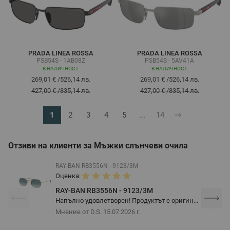
PRADA LINEA ROSSA
PRADA LINEA ROSSA
PSB54S - 1AB08Z
PSB54S - 5AV41A
В НАЛИЧНОСТ
В НАЛИЧНОСТ
269,01 €
/
526,14 лв.
269,01 €
/
526,14 лв.
427,00 €
/
835,14 лв.
427,00 €
/
835,14 лв.
1
2
3
4
5
...
14
В момента четете страница
Страница
Страница
Страница
Страница
Страница
Отзиви на клиенти за Мъжки слънчеви очила
RAY-BAN RB3556N - 9123/3M
Оценка:
RAY-BAN RB3556N - 9123/3M
Напълно удовлетворен! Продуктът е оригин...
Мнение от D.S.
15.07.2026 г.