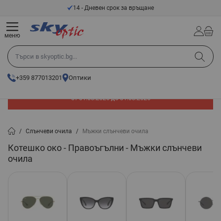
Прескачане към съдържанието
14 - Дневен срок за връщане
меню
Търси в skyoptic.bg...
+359 877013201
Оптики
До -60% отстъпка на слънчеви очила. Промоцията е валидна
от 01.08.2026 до 31.08.2026
/
Слънчеви очила
/
Мъжки слънчеви очила
Котешко око - Правоъгълни - Мъжки слънчеви
очила