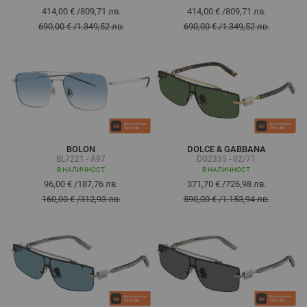
414,00 €
/
809,71 лв.
414,00 €
/
809,71 лв.
690,00 €
/
1.349,52 лв.
690,00 €
/
1.349,52 лв.
BOLON
DOLCE & GABBANA
BL7221 - A97
DG2335 - 02/71
В НАЛИЧНОСТ
В НАЛИЧНОСТ
96,00 €
/
187,76 лв.
371,70 €
/
726,98 лв.
160,00 €
/
312,93 лв.
590,00 €
/
1.153,94 лв.