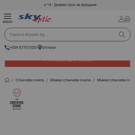
Прескачане към съдържанието
14 - Дневен срок за връщане
меню
Търси в skyoptic.bg...
+359 877013201
Оптики
До -60% отстъпка на слънчеви очила. Промоцията е валидна
от 01.08.2026 до 31.08.2026
/
Слънчеви очила
/
Мъжки слънчеви очила
/
Мъжки слънчеви очил