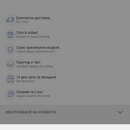
Безплатна доставка
Box Now
Click & collect
вземи от наша оптика
Само оригинални модели
гарантирана автентичност
Преглед и тест
пробвай преди да купиш
14 дни срок за връщане
без въпроси
Свържи се с нас
задай своите въпроси
ОБСЛУЖВАНЕ НА КЛИЕНТИ
ЗА SKYOPTIC