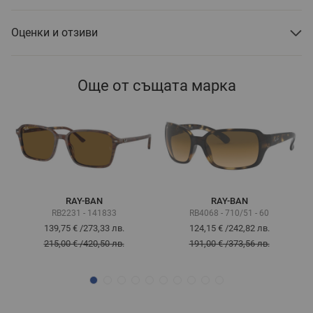
Оценки и отзиви
Още от същата марка
RAY-BAN
RAY-BAN
RB2231 - 141833
RB4068 - 710/51 - 60
139,75 €
/
273,33 лв.
124,15 €
/
242,82 лв.
215,00 €
/
420,50 лв.
191,00 €
/
373,56 лв.