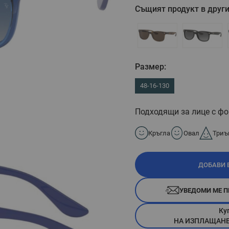
Същият продукт в други
Размер:
48-16-130
Подходящи за лице с фо
Кръгла
Овал
Триъ
ДОБАВИ 
УВЕДОМИ МЕ П
Ку
НА ИЗПЛАЩАНЕ П