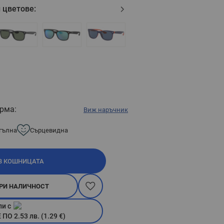
 цветове:
рма:
Виж наръчник
гълна
Сърцевидна
В КОШНИЦАТА
РИ НАЛИЧНОСТ
пи с
О 2.53 лв. (1.29 €)