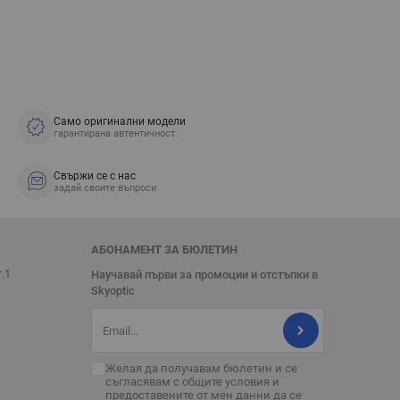
Само оригинални модели
гарантирана автентичност
Свържи се с нас
задай своите въпроси
АБОНАМЕНТ ЗА БЮЛЕТИН
т.1
Научавай първи за промоции и отстъпки в
Skyoptic
Имейл адрес
Желая да получавам бюлетин и се
съгласявам с
общите условия
и
предоставените от мен данни да се