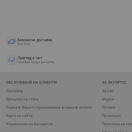
Безплатна доставка
Box Now
Преглед и тест
пробвай преди да купиш
ОБСЛУЖВАНЕ НА КЛИЕНТИ
ЗА SKYOPTIC
Доставка
За нас
Връщане на стоки
Марки
Oценете Вашето преживяване в нашите оптики
Оптики
Карта на сайта
Промоции
Управление на бисквитки
Политика за по