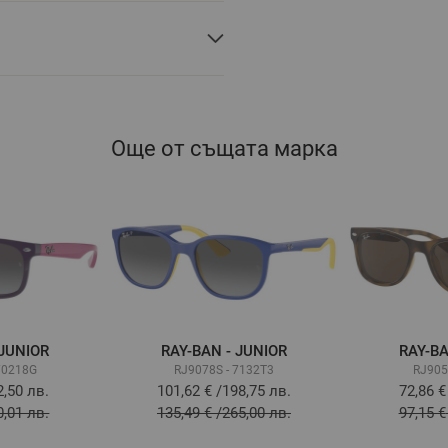
Още от същата марка
 JUNIOR
RAY-BAN - JUNIOR
RAY-BA
70218G
RJ9078S - 7132T3
RJ905
2,50 лв.
101,62 €
/
198,75 лв.
72,86 €
0,01 лв.
135,49 €
/
265,00 лв.
97,15 €