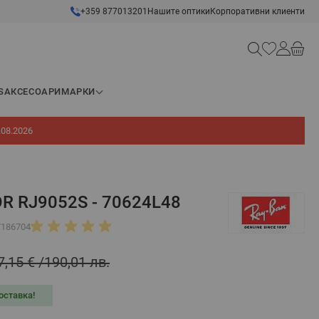
+359 877013201
Нашите оптики
Корпоративни клиенти
Търсене
S
АКСЕСОАРИ
МАРКИ
.08.2026
OR RJ9052S - 70624L48
7186704
7,15 €
190,01 лв.
оставка!