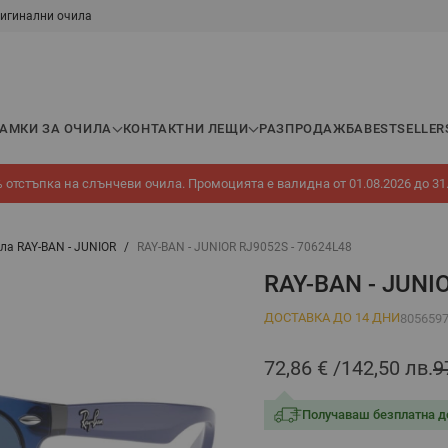
игинални очила
РАМКИ ЗА ОЧИЛА
КОНТАКТНИ ЛЕЩИ
РАЗПРОДАЖБА
BESTSELLER
 отстъпка на слънчеви очила. Промоцията е валидна от 01.08.2026 до 31
ла RAY-BAN - JUNIOR
/
RAY-BAN - JUNIOR RJ9052S - 70624L48
RAY-BAN - JUNI
ДОСТАВКА ДО 14 ДНИ
805659
72,86 €
142,50 лв.
9
Получаваш безплатна д