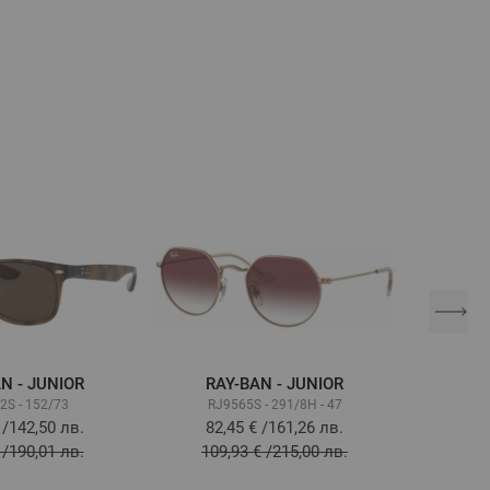
N - JUNIOR
RAY-BAN - JUNIOR
RA
2S - 152/73
RJ9565S - 291/8H - 47
R
/
142,50 лв.
82,45 €
/
161,26 лв.
82,
/
190,01 лв.
109,93 €
/
215,00 лв.
109