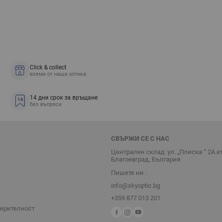
Click & collect
вземи от наша оптика
14 дни срок за връщане
без въпроси
СВЪРЖИ СЕ С НАС
Централен склад: ул. „Плиска “ 2А е
Благоевград, България
Пишете ни :
info@skyoptic.bg
+359 877 013 201
верителност