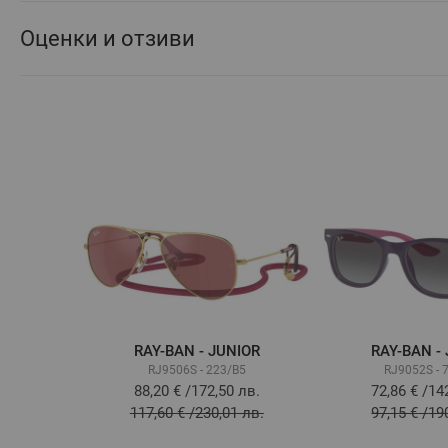
Оценки и отзиви
RAY-BAN - JUNIOR
RAY-BAN -
RJ9506S - 223/B5
RJ9052S - 
88,20 €
/
172,50 лв.
72,86 €
/
14
117,60 €
/
230,01 лв.
97,15 €
/
19