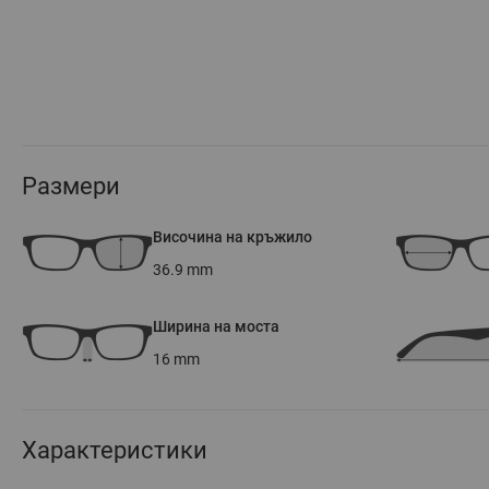
Размери
Височина на кръжило
36.9
mm
Ширина на моста
16
mm
Характеристики