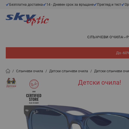
Прескачане към съдържанието
Безплатна доставка
14 - Дневен срок за връщане
Преглед и тест
Ор
СЛЪНЧЕВИ ОЧИЛА
До -60%
/
Слънчеви очила
/
Детски слънчеви очила
/
Детски слънчеви очи
Детски очила!