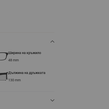
Ширина на кръжило
48
mm
Дължина на дръжката
130
mm