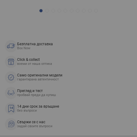
Безплатна доставка
Box Now
Click & collect
вземи от наша оптика
Само оригинални модели
гарантирана автентичност
Преглед и тест
пробвай преди да купиш
14 дни срок за връщане
без въпроси
Свържи се с нас
задай своите въпроси