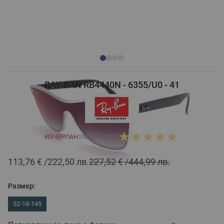
RAY-BAN RB4440N - 6355/U0 - 41
ИЗЧЕРПАН
192294245892
113,76 €
222,50 лв.
227,52 €
444,99 лв.
Размер:
52-18-145