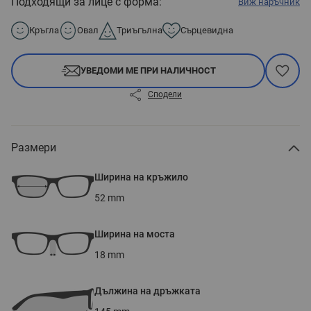
Подходящи за лице с форма:
Виж наръчник
Кръгла
Овал
Триъгълна
Сърцевидна
УВЕДОМИ МЕ ПРИ НАЛИЧНОСТ
Сподели
Размери
Ширина на кръжило
52
mm
Ширина на моста
18
mm
Дължина на дръжката