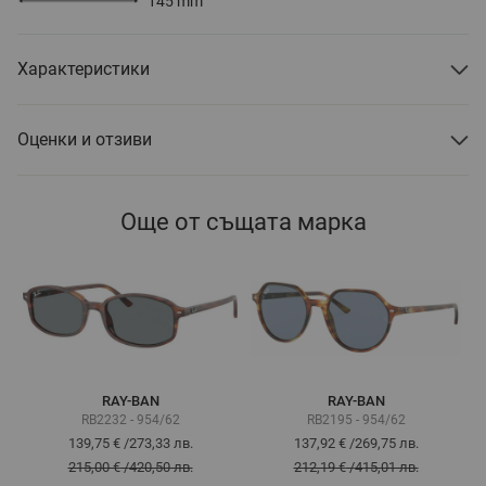
145
mm
Характеристики
Оценки и отзиви
Още от същата марка
RAY-BAN
RAY-BAN
RB2232 - 954/62
RB2195 - 954/62
139,75 €
/
273,33 лв.
137,92 €
/
269,75 лв.
215,00 €
/
420,50 лв.
212,19 €
/
415,01 лв.