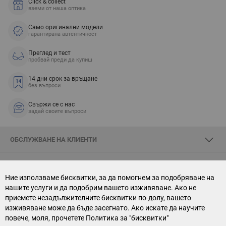
Click & collect
вземи от наша оптика
Само оригинални модели
гарантирана автентичност
Преглед и тест
пробвай преди да купиш
14 дни срок за връщане
без въпроси
Свържи се с нас
задай своите въпроси
ОБСЛУЖВАНЕ НА КЛИЕНТИ
ЗА SKYOPTIC
Ние използваме бисквитки, за да помогнем за подобряване на
нашите услуги и да подобрим вашето изживяване. Ако не
СВЪРЖИ СЕ С НАС
приемете незадължителните бисквитки по-долу, вашето
изживяване може да бъде засегнато. Ако искате да научите
АБОНАМЕНТ ЗА БЮЛЕТИН
повече, моля, прочетете
Политика за "бисквитки"