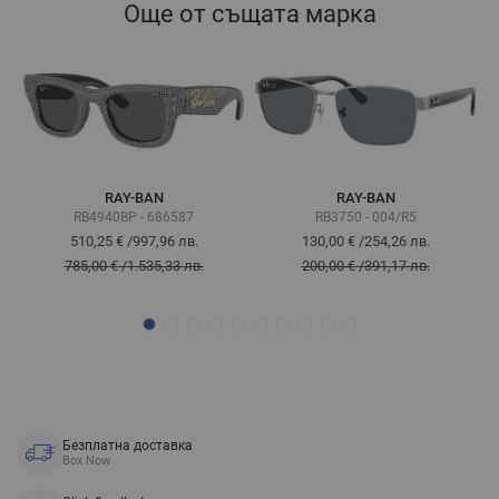
Още от същата марка
RAY-BAN
RAY-BAN
RB4940BP - 686587
RB3750 - 004/R5
510,25 €
/
997,96 лв.
130,00 €
/
254,26 лв.
785,00 €
/
1.535,33 лв.
200,00 €
/
391,17 лв.
Безплатна доставка
Box Now