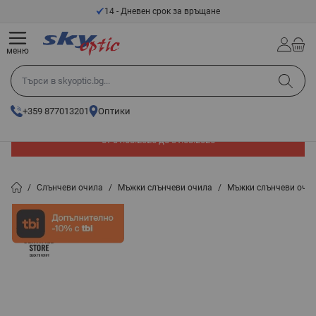
Прескачане към съдържанието
14 - Дневен срок за връщане
меню
Търси в skyoptic.bg...
+359 877013201
Оптики
До -60% отстъпка на слънчеви очила. Промоцията е валидна
от 01.08.2026 до 31.08.2026
/
Слънчеви очила
/
Мъжки слънчеви очила
/
Мъжки слънчеви очил