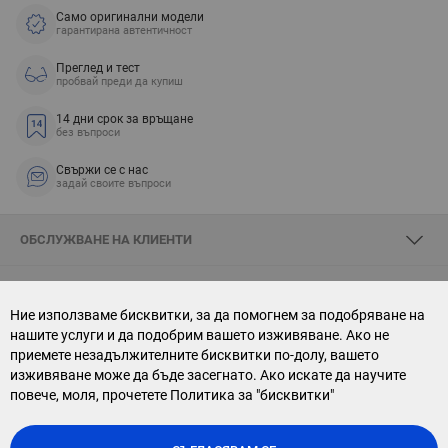
Само оригинални модели
гарантирана автентичност
Преглед и тест
пробвай преди да купиш
14 дни срок за връщане
без въпроси
Свържи се с нас
задай своите въпроси
ОБСЛУЖВАНЕ НА КЛИЕНТИ
ЗА SKYOPTIC
Ние използваме бисквитки, за да помогнем за подобряване на
нашите услуги и да подобрим вашето изживяване. Ако не
СВЪРЖИ СЕ С НАС
приемете незадължителните бисквитки по-долу, вашето
изживяване може да бъде засегнато. Ако искате да научите
АБОНАМЕНТ ЗА БЮЛЕТИН
повече, моля, прочетете
Политика за "бисквитки"