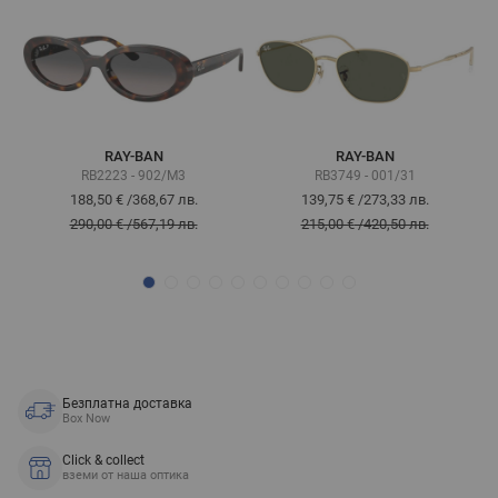
RAY-BAN
RAY-BAN
RB2223 - 902/M3
RB3749 - 001/31
188,50 €
/
368,67 лв.
139,75 €
/
273,33 лв.
290,00 €
/
567,19 лв.
215,00 €
/
420,50 лв.
Безплатна доставка
Box Now
Click & collect
вземи от наша оптика