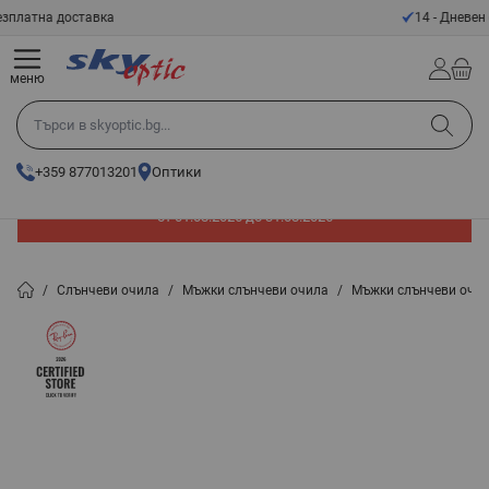
Прескачане към съдържанието
14 - Дневен срок за връщане
меню
Търси в skyoptic.bg...
+359 877013201
Оптики
До -60% отстъпка на слънчеви очила. Промоцията е валидна
от 01.08.2026 до 31.08.2026
/
Слънчеви очила
/
Мъжки слънчеви очила
/
Мъжки слънчеви очил