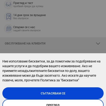
Преглед и тест
пробвай преди да купиш
14 дни срок за връщане
без въпроси
Свържи се с нас
задай своите въпроси
ОБСЛУЖВАНЕ НА КЛИЕНТИ
ЗА SKYOPTIC
Ние използваме бисквитки, за да помогнем за подобряване на
нашите услуги и да подобрим вашето изживяване. Ако не
СВЪРЖИ СЕ С НАС
приемете незадължителните бисквитки по-долу, вашето
изживяване може да бъде засегнато. Ако искате да научите
АБОНАМЕНТ ЗА БЮЛЕТИН
повече, моля, прочетете
Политика за "бисквитки"
СЪГЛАСЯВАМ СЕ
ПРЕГЛЕД
Copyright © 2026, Sky Optic. All Rights Reserved.