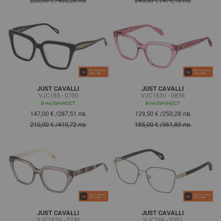
220,00 €
/
430,28 лв.
245,00 €
/
479,18 лв.
JUST CAVALLI
JUST CAVALLI
VJC185 - 0700
VJC183V - 0856
В НАЛИЧНОСТ
В НАЛИЧНОСТ
147,00 €
/
287,51 лв.
129,50 €
/
253,28 лв.
210,00 €
/
410,72 лв.
185,00 €
/
361,83 лв.
JUST CAVALLI
JUST CAVALLI
VJC183V - 07AY
VJC166 - 0301