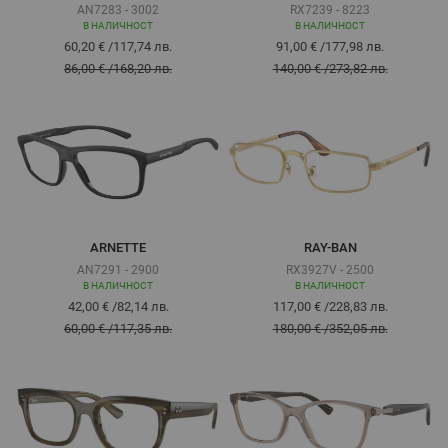
AN7283 - 3002
RX7239 - 8223
В НАЛИЧНОСТ
В НАЛИЧНОСТ
60,20 €
/
117,74 лв.
91,00 €
/
177,98 лв.
86,00 €
/
168,20 лв.
140,00 €
/
273,82 лв.
ARNETTE
RAY-BAN
AN7291 - 2900
RX3927V - 2500
В НАЛИЧНОСТ
В НАЛИЧНОСТ
42,00 €
/
82,14 лв.
117,00 €
/
228,83 лв.
60,00 €
/
117,35 лв.
180,00 €
/
352,05 лв.