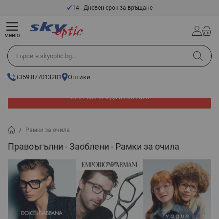
Прескачане към съдържанието
14 - Дневен срок за връщане
меню
Търси в skyoptic.bg...
+359 877013201
Оптики
До -60% отстъпка на слънчеви очила. Промоцията е валидна
от 01.08.2026 до 31.08.2026
/
Рамки за очила
Правоъгълни - Заоблени - Рамки за очила