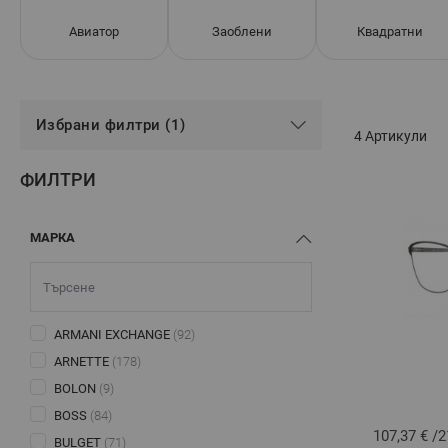
Авиатор
Заоблени
Квадратни
Избрани филтри (1)
4
Артикули
ФИЛТРИ
МАРКА
ARMANI EXCHANGE
(92)
ARNETTE
(178)
BOLON
(9)
BOSS
(84)
107,37 €
/
2
BULGET
(71)