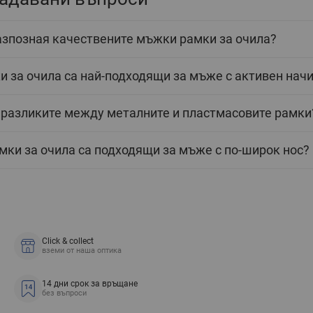
азпозная качествените мъжки рамки за очила?
и за очила са най-подходящи за мъже с активен нач
 разликите между металните и пластмасовите рамки
мки за очила са подходящи за мъже с по-широк нос?
Click & collect
вземи от наша оптика
14 дни срок за връщане
без въпроси