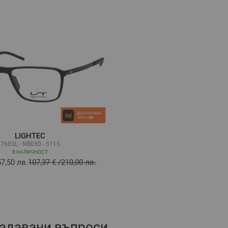
LIGHTEC
7683L - NB050 - 5115
В НАЛИЧНОСТ
57,50 лв.
107,37 €
/
210,00 лв.
задавани въпроси