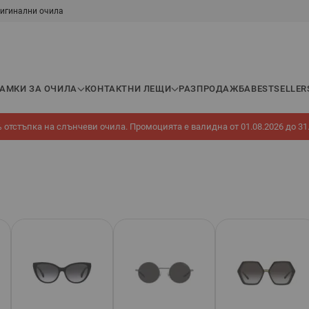
игинални очила
РАМКИ ЗА ОЧИЛА
КОНТАКТНИ ЛЕЩИ
РАЗПРОДАЖБА
BESTSELLER
 отстъпка на слънчеви очила. Промоцията е валидна от 01.08.2026 до 31