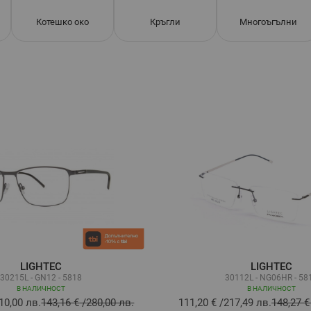
Котешко око
Кръгли
Многоъгълни
LIGHTEC
LIGHTEC
30215L - GN12 - 5818
30112L - NG06HR - 58
В НАЛИЧНОСТ
В НАЛИЧНОСТ
10,00 лв.
143,16 €
/
280,00 лв.
111,20 €
/
217,49 лв.
148,27 €