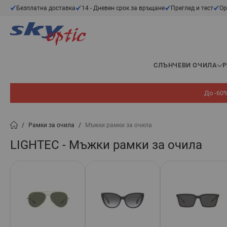
Прескачане към съдържанието
Безплатна доставка
14 - Дневен срок за връщане
Преглед и тест
Ор
СЛЪНЧЕВИ ОЧИЛА
До -60%
/
Рамки за очила
/
Мъжки рамки за очила
LIGHTEC - Мъжки рамки за очила