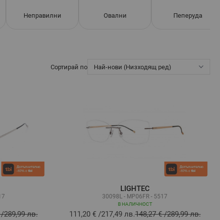
Неправилни
Овални
Пеперуда
Сортирай по
LIGHTEC
17
30098L - MP06FR - 5517
В НАЛИЧНОСТ
/
289,99 лв.
111,20 €
/
217,49 лв.
148,27 €
/
289,99 лв.