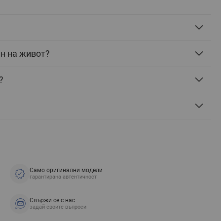
ин на живот?
?
Само оригинални модели
гарантирана автентичност
Свържи се с нас
задай своите въпроси