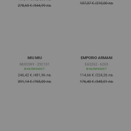
107,37 €
/
210,00 лв.
278,65 €
/
544,99 лв.
MIU MIU
EMPORIO ARMANI
MU02WV - 25C101
EA3262 - 6265
В НАЛИЧНОСТ
В НАЛИЧНОСТ
246,42 €
/
481,96 лв.
114,66 €
/
224,26 лв.
391,14 €
/
765,00 лв.
176,40 €
/
345,01 лв.