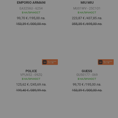
EMPORIO ARMANI
MIU MIU
EA3256U - 6254
MU01WV - 25C1O1
В НАЛИЧНОСТ
В НАЛИЧНОСТ
99,70 €
/
195,00 лв.
223,87 €
/
437,85 лв.
153,39 €
/
300,00 лв.
355,35 €
/
695,00 лв.
POLICE
GUESS
VPLN52 - 09ZQ
GU50177 - 069
В НАЛИЧНОСТ
В НАЛИЧНОСТ
125,62 €
/
245,69 лв.
99,70 €
/
195,00 лв.
199,40 €
/
389,99 лв.
153,39 €
/
300,00 лв.