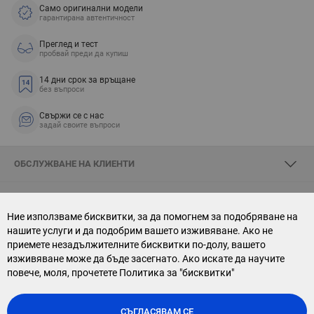
Само оригинални модели
гарантирана автентичност
Преглед и тест
пробвай преди да купиш
14 дни срок за връщане
без въпроси
Свържи се с нас
задай своите въпроси
ОБСЛУЖВАНЕ НА КЛИЕНТИ
ЗА SKYOPTIC
Ние използваме бисквитки, за да помогнем за подобряване на
нашите услуги и да подобрим вашето изживяване. Ако не
СВЪРЖИ СЕ С НАС
приемете незадължителните бисквитки по-долу, вашето
изживяване може да бъде засегнато. Ако искате да научите
АБОНАМЕНТ ЗА БЮЛЕТИН
повече, моля, прочетете
Политика за "бисквитки"
СЪГЛАСЯВАМ СЕ