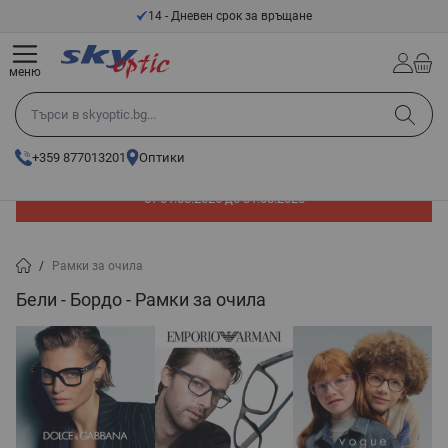
Прескачане към съдържанието
14 - Дневен срок за връщане
меню
Търси в skyoptic.bg...
+359 877013201
Оптики
До -60% отстъпка на слънчеви очила. Промоцията е валидна
от 01.08.2026 до 31.08.2026
/
Рамки за очила
Бели - Бордо - Рамки за очила