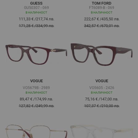
GUESS
TOM FORD
GU50307 - 069
FT6089-B - 069
В НАЛИЧНОСТ
В НАЛИЧНОСТ
111,33 €
/
217,74 лв.
222,67 €
/
435,50 лв.
171,28 €
/
334,99 лв.
342,57 €
/
670,01 лв.
VOGUE
VOGUE
VO5679B - 2989
VO5605 - 2426
В НАЛИЧНОСТ
В НАЛИЧНОСТ
89,47 €
/
174,99 лв.
75,16 €
/
147,00 лв.
127,82 €
/
249,99 лв.
107,37 €
/
210,00 лв.