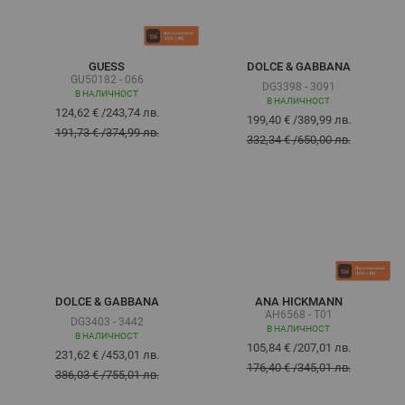
GUESS
DOLCE & GABBANA
GU50182 - 066
DG3398 - 3091
В НАЛИЧНОСТ
В НАЛИЧНОСТ
124,62 €
/
243,74 лв.
199,40 €
/
389,99 лв.
191,73 €
/
374,99 лв.
332,34 €
/
650,00 лв.
DOLCE & GABBANA
ANA HICKMANN
AH6568 - T01
DG3403 - 3442
В НАЛИЧНОСТ
В НАЛИЧНОСТ
105,84 €
/
207,01 лв.
231,62 €
/
453,01 лв.
176,40 €
/
345,01 лв.
386,03 €
/
755,01 лв.