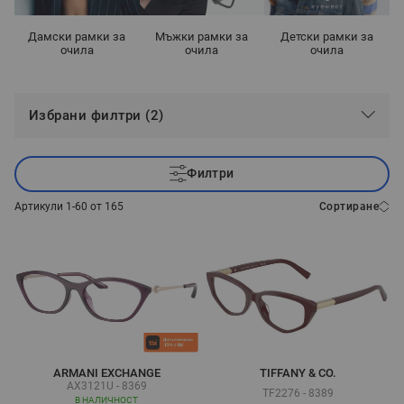
Дамски рамки за
Мъжки рамки за
Детски рамки за
очила
очила
очила
Избрани филтри (2)
Филтри
Артикули
1
-
60
от
165
Сортиране
ARMANI EXCHANGE
TIFFANY & CO.
AX3121U - 8369
TF2276 - 8389
В НАЛИЧНОСТ