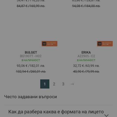
59,41 €
/
116,20 лв.
65,86 €
/
128,81 лв.
84,87 €
/
165,99 лв.
94,08 €
/
184,00 лв.
BULGET
ERIKA
BG1907T - H02
A22905 - C2
В НАЛИЧНОСТ
В НАЛИЧНОСТ
93,06 €
/
182,01 лв.
32,72 €
/
63,99 лв.
132,94 €
/
260,01 лв.
40,90 €
/
79,99 лв.
1
2
3
В момента четете страница
Страница
Страница
Често задавани въпроси
Как да разбера каква е формата на лицето