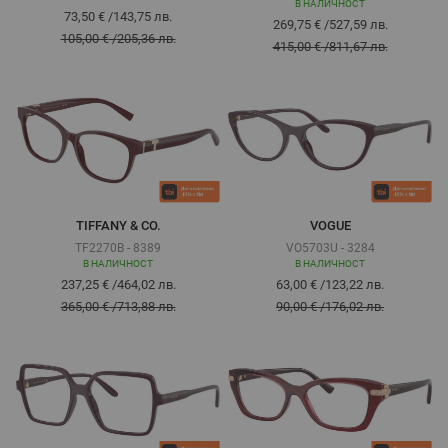
В НАЛИЧНОСТ
73,50 €
/
143,75 лв.
269,75 €
/
527,59 лв.
105,00 €
/
205,36 лв.
415,00 €
/
811,67 лв.
TIFFANY & CO.
VOGUE
TF2270B - 8389
VO5703U - 3284
В НАЛИЧНОСТ
В НАЛИЧНОСТ
237,25 €
/
464,02 лв.
63,00 €
/
123,22 лв.
365,00 €
/
713,88 лв.
90,00 €
/
176,02 лв.