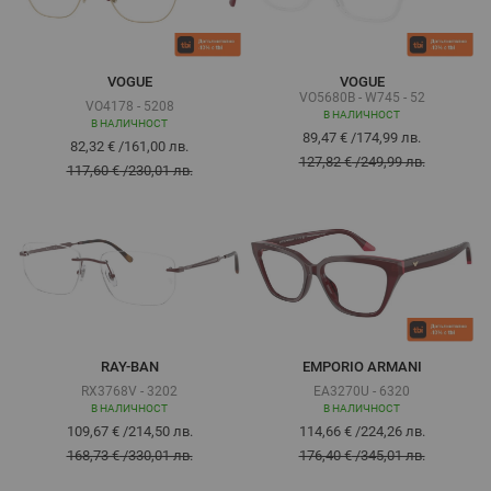
VOGUE
VOGUE
VO5680B - W745 - 52
VO4178 - 5208
В НАЛИЧНОСТ
В НАЛИЧНОСТ
89,47 €
/
174,99 лв.
82,32 €
/
161,00 лв.
127,82 €
/
249,99 лв.
117,60 €
/
230,01 лв.
RAY-BAN
EMPORIO ARMANI
RX3768V - 3202
EA3270U - 6320
В НАЛИЧНОСТ
В НАЛИЧНОСТ
109,67 €
/
214,50 лв.
114,66 €
/
224,26 лв.
168,73 €
/
330,01 лв.
176,40 €
/
345,01 лв.