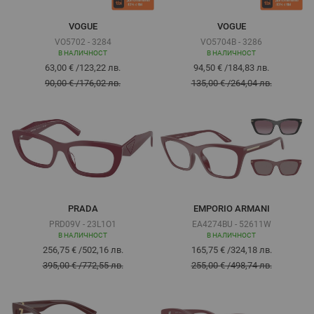
VOGUE
VOGUE
VO5702 - 3284
VO5704B - 3286
В НАЛИЧНОСТ
В НАЛИЧНОСТ
63,00 €
/
123,22 лв.
94,50 €
/
184,83 лв.
90,00 €
/
176,02 лв.
135,00 €
/
264,04 лв.
PRADA
EMPORIO ARMANI
PRD09V - 23L1O1
EA4274BU - 52611W
В НАЛИЧНОСТ
В НАЛИЧНОСТ
256,75 €
/
502,16 лв.
165,75 €
/
324,18 лв.
395,00 €
/
772,55 лв.
255,00 €
/
498,74 лв.