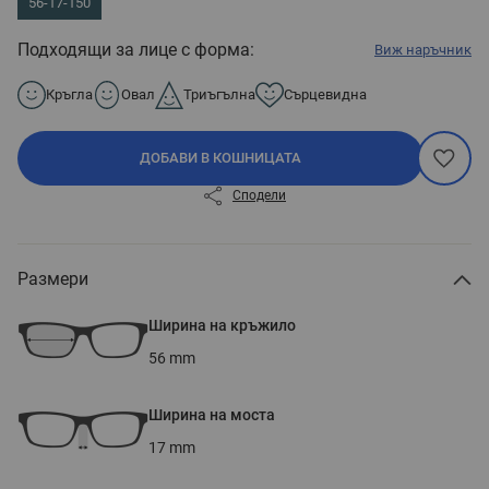
56-17-150
Подходящи за лице с форма:
Виж наръчник
Кръгла
Овал
Триъгълна
Сърцевидна
ДОБАВИ В КОШНИЦАТА
Сподели
Размери
Ширина на кръжило
56
mm
Ширина на моста
17
mm