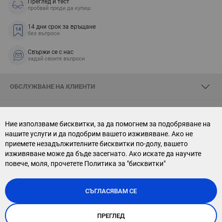
Преглед и тест
пробвай преди да купиш
14 дни срок за връщане
без въпроси
Свържи се с нас
задай своите въпроси
ОБСЛУЖВАНЕ НА КЛИЕНТИ
ЗА SKYOPTIC
Ние използваме бисквитки, за да помогнем за подобряване на
нашите услуги и да подобрим вашето изживяване. Ако не
СВЪРЖИ СЕ С НАС
приемете незадължителните бисквитки по-долу, вашето
изживяване може да бъде засегнато. Ако искате да научите
АБОНАМЕНТ ЗА БЮЛЕТИН
повече, моля, прочетете
Политика за "бисквитки"
СЪГЛАСЯВАМ СЕ
ПРЕГЛЕД
Copyright © 2026, Sky Optic. All Rights Reserved.