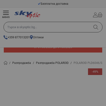
Прескачане към съдържанието
Безплатна доставка
меню
Търси в skyoptic.bg...
+359 877013201
Оптики
До -60% отстъпка на слънчеви очила. Промоцията е валидна
от 01.08.2026 до 31.08.2026
/
Разпродажба
/
Разпродажба POLAROID
/
POLAROID PLD6046/S/X 
-49%