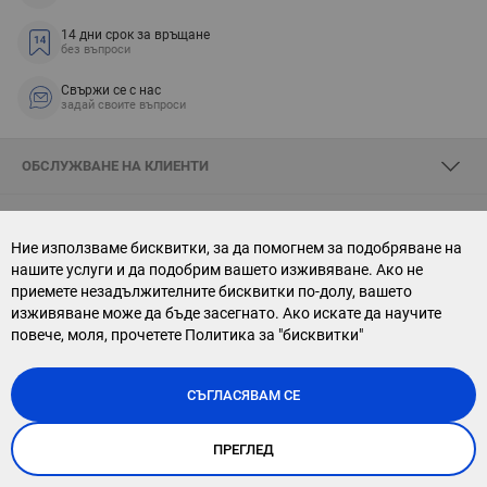
14 дни срок за връщане
без въпроси
Свържи се с нас
задай своите въпроси
ОБСЛУЖВАНЕ НА КЛИЕНТИ
ЗА SKYOPTIC
Ние използваме бисквитки, за да помогнем за подобряване на
нашите услуги и да подобрим вашето изживяване. Ако не
СВЪРЖИ СЕ С НАС
приемете незадължителните бисквитки по-долу, вашето
изживяване може да бъде засегнато. Ако искате да научите
АБОНАМЕНТ ЗА БЮЛЕТИН
повече, моля, прочетете
Политика за "бисквитки"
СЪГЛАСЯВАМ СЕ
ПРЕГЛЕД
Copyright © 2026, Sky Optic. All Rights Reserved.
Онлайн магазин от
Stenik