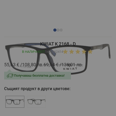
KWIAT K 2168 - D
В НАЛИЧНОСТ
1422662414
55,63 €
108,80 лв.
69,54 €
136,01 лв.
Получаваш безплатна доставка!
Същият продукт в други цветове: