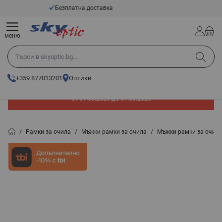
Прескачане към съдържанието
14 - Дневен срок за връщане
меню
Търси в skyoptic.bg...
+359 877013201
Оптики
До -60% отстъпка на слънчеви очила. Промоцията е валидна
от 01.08.2026 до 31.08.2026
/
Рамки за очила
/
Мъжки рамки за очила
/
Мъжки рамки за очил