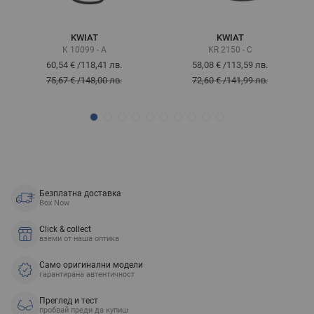
KWIAT
KWIAT
K 10099 - A
KR 2150 - C
60,54 €
/
118,41 лв.
58,08 €
/
113,59 лв.
75,67 €
/
148,00 лв.
72,60 €
/
141,99 лв.
Безплатна доставка
Box Now
Click & collect
вземи от наша оптика
Само оригинални модели
гарантирана автентичност
Преглед и тест
пробвай преди да купиш