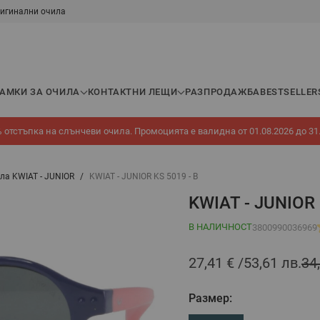
игинални очила
РАМКИ ЗА ОЧИЛА
КОНТАКТНИ ЛЕЩИ
РАЗПРОДАЖБА
BESTSELLER
 отстъпка на слънчеви очила. Промоцията е валидна от 01.08.2026 до 31
ла KWIAT - JUNIOR
/
KWIAT - JUNIOR KS 5019 - B
KWIAT - JUNIOR 
В НАЛИЧНОСТ
3800990036969
27,41 €
53,61 лв.
34
Размер: