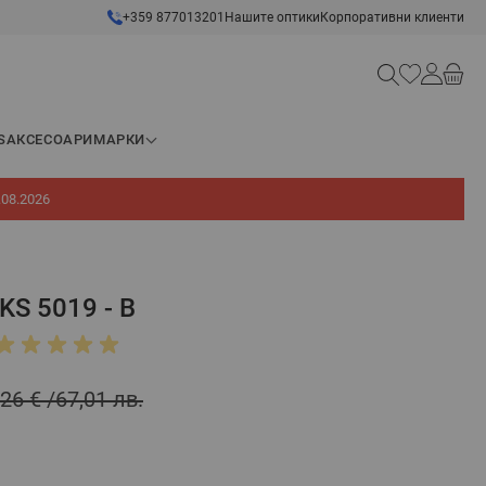
+359 877013201
Нашите оптики
Корпоративни клиенти
Търсене
S
АКСЕСОАРИ
МАРКИ
.08.2026
KS 5019 - B
,26 €
67,01 лв.