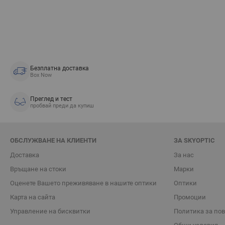
Безплатна доставка
Box Now
Преглед и тест
пробвай преди да купиш
ОБСЛУЖВАНЕ НА КЛИЕНТИ
ЗА SKYOPTIC
Доставка
За нас
Връщане на стоки
Марки
Oценете Вашето преживяване в нашите оптики
Оптики
Карта на сайта
Промоции
Управление на бисквитки
Политика за по