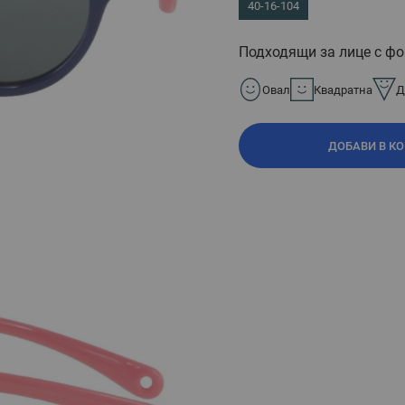
40-16-104
Подходящи за лице с фо
Овал
Квадратна
Д
ДОБАВИ В К