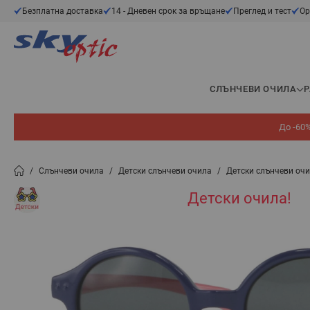
Прескачане към съдържанието
Безплатна доставка
14 - Дневен срок за връщане
Преглед и тест
Ор
СЛЪНЧЕВИ ОЧИЛА
До -60%
/
Слънчеви очила
/
Детски слънчеви очила
/
Детски слънчеви очи
Детски очила!