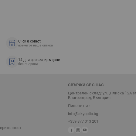
Click & collect
вземи от наша оптика
14 дни срок за връщане
без въпроси
СВЪРЖИ СЕ С НАС
Централен склад: ул. „Плиска “ 2А е
Благоевград, България
Пишете ни :
info@skyoptic.bg
+359 877 013 201
верителност