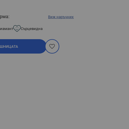
рма:
Виж наръчник
иамант
Сърцевидна
ОШНИЦАТА