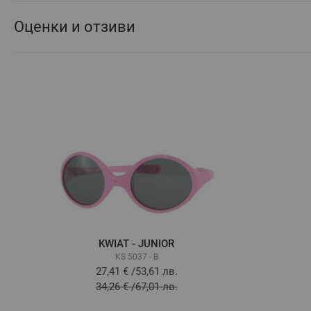
Оценки и отзиви
KWIAT - JUNIOR
KS 5037 - B
27,41 €
/
53,61 лв.
34,26 €
/
67,01 лв.