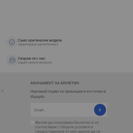
Само оригинални модели
гарантирана автентичност
Свържи се с нас
задай своите въпроси
АБОНАМЕНТ ЗА БЮЛЕТИН
т.1
Научавай първи за промоции и отстъпки в
Skyoptic
Имейл адрес
Желая да получавам бюлетин и се
съгласявам с
общите условия
и
предоставените от мен данни да се