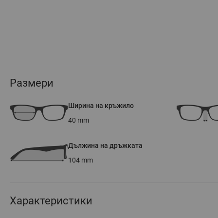
Размери
Ширина на кръжило
40
mm
Дължина на дръжката
104
mm
Характеристики