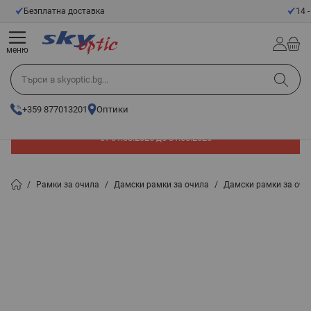
Прескачане към съдържанието
14 - Дневен срок за връщане
меню
Търси в skyoptic.bg...
+359 877013201
Оптики
До -60% отстъпка на слънчеви очила. Промоцията е валидна
от 01.08.2026 до 31.08.2026
/
Рамки за очила
/
Дамски рамки за очила
/
Дамски рамки за очи