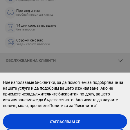
Преглед и тест
пробвай преди да купиш
14 дни срок за връщане
без въпроси
Свържи се с нас
задай своите въпроси
ОБСЛУЖВАНЕ НА КЛИЕНТИ
ЗА SKYOPTIC
Ние използваме бисквитки, за да помогнем за подобряване на
нашите услуги и да подобрим вашето изживяване. Ако не
СВЪРЖИ СЕ С НАС
приемете незадължителните бисквитки по-долу, вашето
изживяване може да бъде засегнато. Ако искате да научите
АБОНАМЕНТ ЗА БЮЛЕТИН
повече, моля, прочетете
Политика за "бисквитки"
СЪГЛАСЯВАМ СЕ