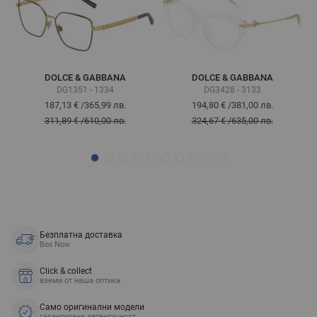
DOLCE & GABBANA
DOLCE & GABBANA
DG1351 - 1334
DG3428 - 3133
187,13 €
/
365,99 лв.
194,80 €
/
381,00 лв.
311,89 €
/
610,00 лв.
324,67 €
/
635,00 лв.
Безплатна доставка
Box Now
Click & collect
вземи от наша оптика
Само оригинални модели
гарантирана автентичност