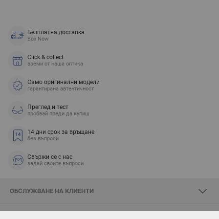
Безплатна доставка
Box Now
Click & collect
вземи от наша оптика
Само оригинални модели
гарантирана автентичност
Преглед и тест
пробвай преди да купиш
14 дни срок за връщане
без въпроси
Свържи се с нас
задай своите въпроси
ОБСЛУЖВАНЕ НА КЛИЕНТИ
ЗА SKYOPTIC