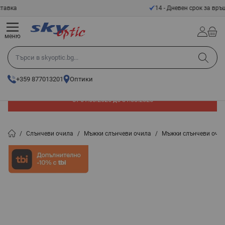
Прескачане към съдържанието
14 - Дневен срок за връщане
меню
Търси в skyoptic.bg...
+359 877013201
Оптики
До -60% отстъпка на слънчеви очила. Промоцията е валидна
от 01.08.2026 до 31.08.2026
/
Слънчеви очила
/
Мъжки слънчеви очила
/
Мъжки слънчеви очи