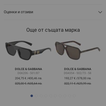
Оценки и отзиви
Още от същата марка
DOLCE & GABBANA
DOLCE & GABBANA
DG6206 - 501/87
DG4354 - 502/73 - 58
204,75 €
/
400,46 лв.
193,27 €
/
378,00 лв.
325,00 €
/
635,64 лв.
322,11 €
/
629,99 лв.