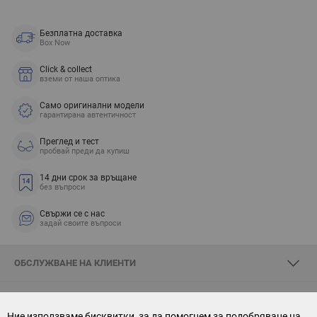
Безплатна доставка
Box Now
Click & collect
вземи от наша оптика
Само оригинални модели
гарантирана автентичност
Преглед и тест
пробвай преди да купиш
14 дни срок за връщане
без въпроси
Свържи се с нас
задай своите въпроси
ОБСЛУЖВАНЕ НА КЛИЕНТИ
ЗА SKYOPTIC
Ние използваме бисквитки, за да помогнем за подобряване на