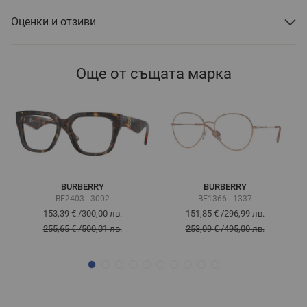
Оценки и отзиви
Още от същата марка
BURBERRY
BURBERRY
BE2403 - 3002
BE1366 - 1337
153,39 €
/
300,00 лв.
151,85 €
/
296,99 лв.
255,65 €
/
500,01 лв.
253,09 €
/
495,00 лв.