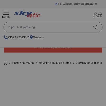
Прескачане към съдържанието
14 - Дневен срок за връщане
меню
Търси в skyoptic.bg...
+359 877013201
Оптики
До -60% отстъпка на слънчеви очила. Промоцията е валидна
от 01.08.2026 до 31.08.2026
/
Рамки за очила
/
Дамски рамки за очила
/
Дамски рамки за очи