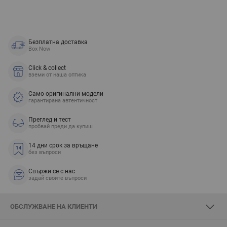
Безплатна доставка
Box Now
Click & collect
вземи от наша оптика
Само оригинални модели
гарантирана автентичност
Преглед и тест
пробвай преди да купиш
14 дни срок за връщане
без въпроси
Свържи се с нас
задай своите въпроси
ОБСЛУЖВАНЕ НА КЛИЕНТИ