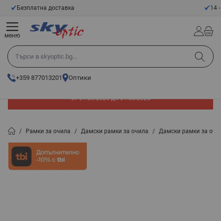
Прескачане към съдържанието
14 - Дневен срок за връщане
меню
Търси в skyoptic.bg...
+359 877013201
Оптики
До -60% отстъпка на слънчеви очила. Промоцията е валидна
от 01.08.2026 до 31.08.2026
/
Рамки за очила
/
Дамски рамки за очила
/
Дамски рамки за очи