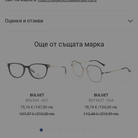
Оценки и отзиви
Още от същата марка
BULGET
BULGET
BG6504 - A01
BG1942T - 06A
75,16 €
/
147,00 лв.
78,74 €
/
154,00 лв.
107,37 €
/
210,00 лв.
112,48 €
/
219,99 лв.