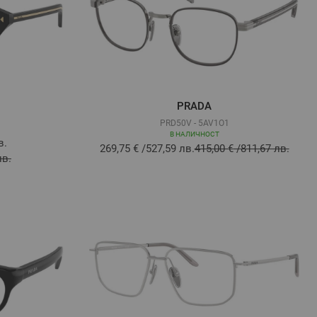
PRADA
PRD50V - 5AV1O1
В НАЛИЧНОСТ
в.
269,75 €
/
527,59 лв.
415,00 €
/
811,67 лв.
лв.