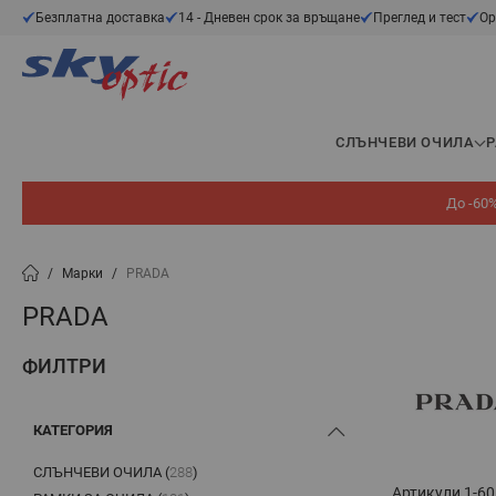
Прескачане към съдържанието
Безплатна доставка
14 - Дневен срок за връщане
Преглед и тест
Ор
СЛЪНЧЕВИ ОЧИЛА
До -60%
/
Марки
/
PRADA
PRADA
ФИЛТРИ
КАТЕГОРИЯ
СЛЪНЧЕВИ ОЧИЛА (
288
)
PRODUCTS AVAILABLE
Артикули
1
-
60