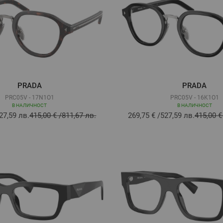
PRADA
PRADA
PRC05V - 17N1O1
PRC05V - 16K1O1
В НАЛИЧНОСТ
В НАЛИЧНОСТ
27,59 лв.
415,00 €
/
811,67 лв.
269,75 €
/
527,59 лв.
415,00 €