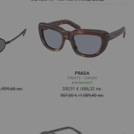
PRADA
PRD07S - 15W30X
В НАЛИЧНОСТ
/
899,68 лв.
350,91 €
/
686,32 лв.
557,00 €
/
1.089,40 лв.