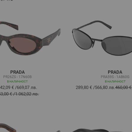
PRADA
PRADA
PR26ZS - 17N60B
PRA59S - 1AB60G
В НАЛИЧНОСТ
В НАЛИЧНОСТ
42,09 €
/
669,07 лв.
289,80 €
/
566,80 лв.
460,00 €
43,00 €
/
1.062,02 лв.