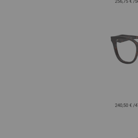
256,75 €
/
5
240,50 €
/
4