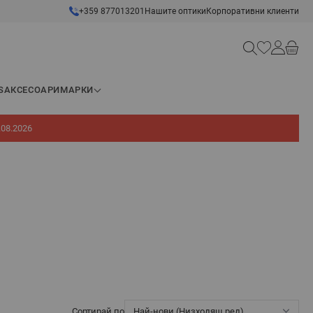
+359 877013201
Нашите оптики
Корпоративни клиенти
Търсене
S
АКСЕСОАРИ
МАРКИ
.08.2026
Сортирай по