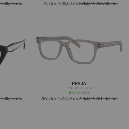
/
586,75 лв.
178,75 €
/
349,60 лв.
275,00 €
/
537,85 лв.
PRADA
PRB10V - 10J1O1
В НАЛИЧНОСТ
/
586,75 лв.
269,75 €
/
527,59 лв.
415,00 €
/
811,67 лв.