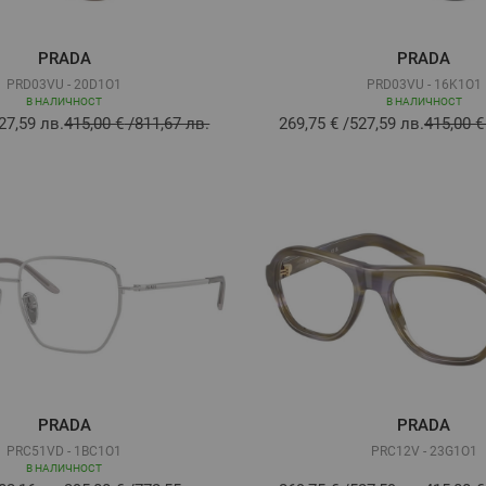
PRADA
PRADA
PRD03VU - 20D1O1
PRD03VU - 16K1O1
В НАЛИЧНОСТ
В НАЛИЧНОСТ
27,59 лв.
415,00 €
/
811,67 лв.
269,75 €
/
527,59 лв.
415,00 €
PRADA
PRADA
PRC51VD - 1BC1O1
PRC12V - 23G1O1
В НАЛИЧНОСТ