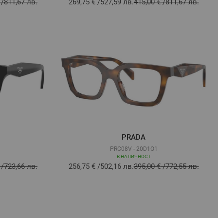
/
811,67 лв.
269,75 €
/
527,59 лв.
415,00 €
/
811,67 лв.
PRADA
PRC08V - 20D1O1
В НАЛИЧНОСТ
/
723,66 лв.
256,75 €
/
502,16 лв.
395,00 €
/
772,55 лв.