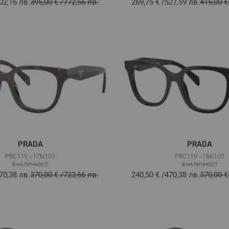
02,16 лв.
395,00 €
/
772,55 лв.
269,75 €
/
527,59 лв.
415,00 €
PRADA
PRADA
PRC11V - 17N1O1
PRC11V - 16K1O1
В НАЛИЧНОСТ
В НАЛИЧНОСТ
70,38 лв.
370,00 €
/
723,66 лв.
240,50 €
/
470,38 лв.
370,00 €