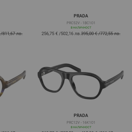
PRADA
PRC52V - 1BC1O1
В НАЛИЧНОСТ
/
811,67 лв.
256,75 €
/
502,16 лв.
395,00 €
/
772,55 лв.
PRADA
PRC12V - 16K1O1
В НАЛИЧНОСТ