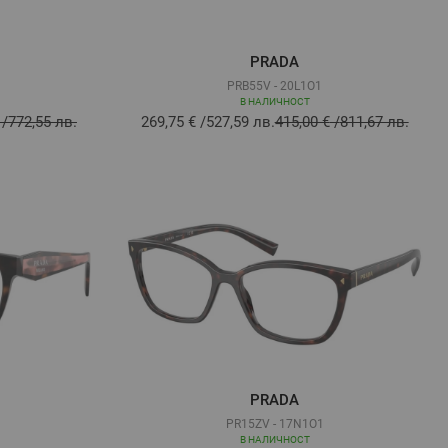
PRADA
PRB55V - 20L1O1
В НАЛИЧНОСТ
/
772,55 лв.
269,75 €
/
527,59 лв.
415,00 €
/
811,67 лв.
PRADA
PR15ZV - 17N1O1
В НАЛИЧНОСТ