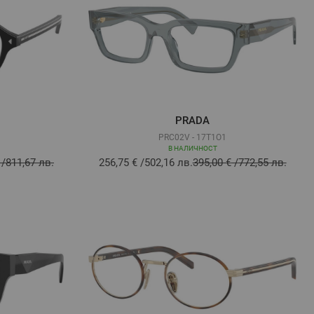
PRADA
PRC02V - 17T1O1
В НАЛИЧНОСТ
/
811,67 лв.
256,75 €
/
502,16 лв.
395,00 €
/
772,55 лв.