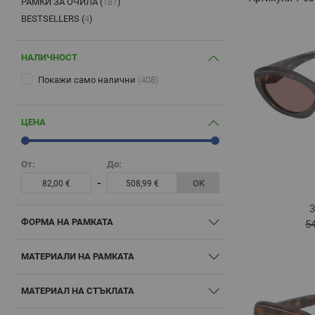
РАМКИ ЗА ОЧИЛА (
181
)
PRODUCTS AVAILABLE
BESTSELLERS (
4
)
PRODUCTS AVAILABLE
НАЛИЧНОСТ
Покажи само налични
(408)
ЦЕНА
От:
До:
-
OK
82,00 €
508,99 €
3
ФОРМА НА РАМКАТА
5
МАТЕРИАЛИ НА РАМКАТА
МАТЕРИАЛ НА СТЪКЛАТА