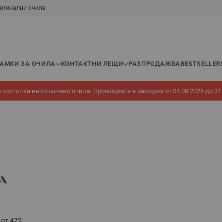
игинални очила
РАМКИ ЗА ОЧИЛА
КОНТАКТНИ ЛЕЩИ
РАЗПРОДАЖБА
BESTSELLER
 отстъпка на слънчеви очила. Промоцията е валидна от 01.08.2026 до 31
от
472