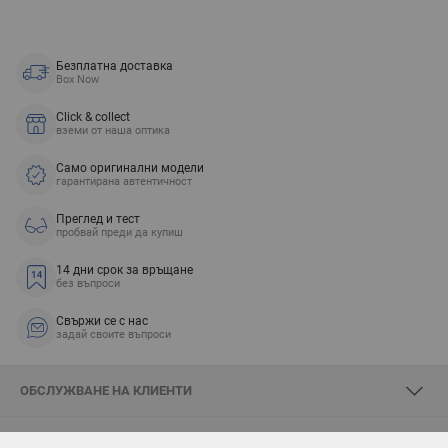
Безплатна доставка
Box Now
Click & collect
вземи от наша оптика
Само оригинални модели
гарантирана автентичност
Преглед и тест
пробвай преди да купиш
14 дни срок за връщане
без въпроси
Свържи се с нас
задай своите въпроси
ОБСЛУЖВАНЕ НА КЛИЕНТИ
ЗА SKYOPTIC