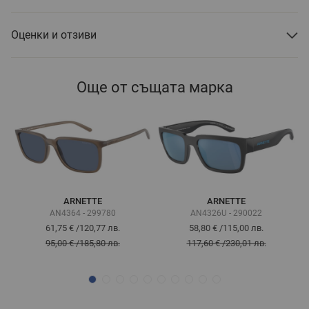
Оценки и отзиви
Още от същата марка
ARNETTE
ARNETTE
AN4364 - 299780
AN4326U - 290022
61,75 €
/
120,77 лв.
58,80 €
/
115,00 лв.
95,00 €
/
185,80 лв.
117,60 €
/
230,01 лв.