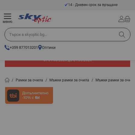
Прескачане към съдържанието
14 - Дневен срок за връщане
меню
Търси в skyoptic.bg...
+359 877013201
Оптики
До -60% отстъпка на слънчеви очила. Промоцията е валидна
от 01.08.2026 до 31.08.2026
/
Рамки за очила
/
Мъжки рамки за очила
/
Мъжки рамки за очил