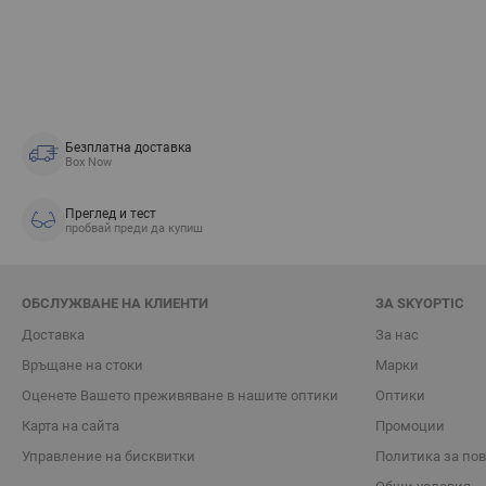
Безплатна доставка
Box Now
Преглед и тест
пробвай преди да купиш
ОБСЛУЖВАНЕ НА КЛИЕНТИ
ЗА SKYOPTIC
Доставка
За нас
Връщане на стоки
Марки
Oценете Вашето преживяване в нашите оптики
Оптики
Карта на сайта
Промоции
Управление на бисквитки
Политика за по