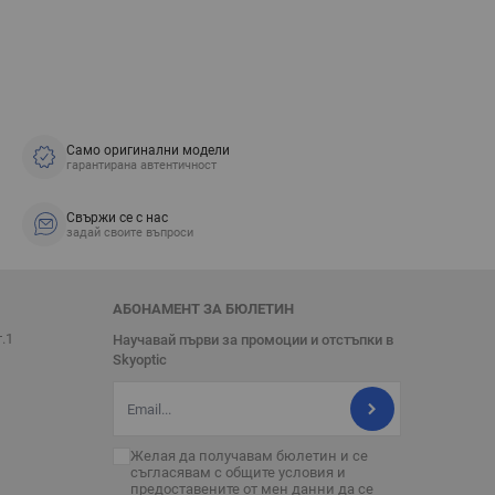
Само оригинални модели
гарантирана автентичност
Свържи се с нас
задай своите въпроси
АБОНАМЕНТ ЗА БЮЛЕТИН
т.1
Научавай първи за промоции и отстъпки в
Skyoptic
Имейл адрес
Желая да получавам бюлетин и се
съгласявам с
общите условия
и
предоставените от мен данни да се