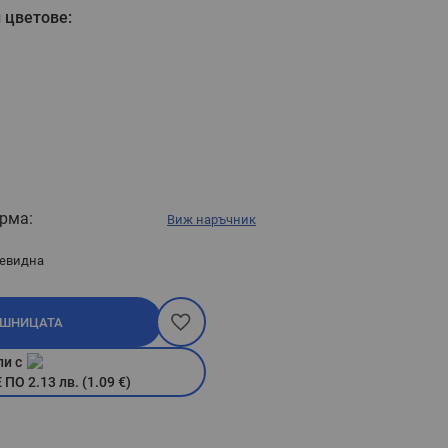
 цветове:
рма:
Виж наръчник
евидна
ОШНИЦАТА
пи с
О 2.13 лв. (1.09 €)