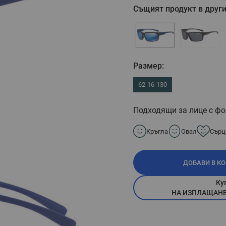
Същият продукт в други
Размер:
62-16-130
Подходящи за лице с фо
Кръгла
Овал
Сърц
ДОБАВИ В К
Ку
НА ИЗПЛАЩАНЕ П