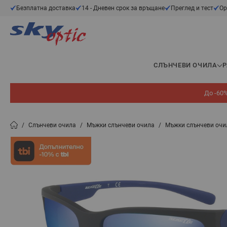
Прескачане към съдържанието
Безплатна доставка
14 - Дневен срок за връщане
Преглед и тест
Ор
СЛЪНЧЕВИ ОЧИЛА
До -60%
/
Слънчеви очила
/
Мъжки слънчеви очила
/
Мъжки слънчеви очи