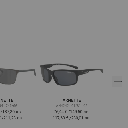
NETTE
ARNETTE
4 - 745/6G
AN4242 - 01/81 - 62
A
/
137,30 лв.
76,44 €
/
149,50 лв.
58,
€
/
211,23 лв.
117,60 €
/
230,01 лв.
90,