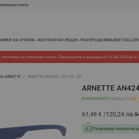
игинални очила
РАМКИ ЗА ОЧИЛА
КОНТАКТНИ ЛЕЩИ
РАЗПРОДАЖБА
BESTSELLER
 отстъпка на слънчеви очила. Промоцията е валидна от 01.08.2026 до 31
ла ARNETTE
/
ARNETTE AN4242 - 251125 - 62
ARNETTE AN4242
В НАЛИЧНОСТ
1922424112
61,48 €
120,24 лв.
9
Получаваш безплатна д