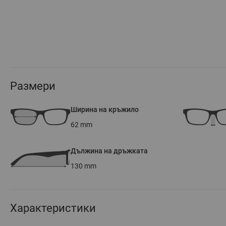
Размери
Ширина на кръжило
62
mm
Дължина на дръжката
130
mm
Характеристики