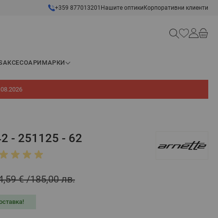
+359 877013201
Нашите оптики
Корпоративни клиенти
Търсене
S
АКСЕСОАРИ
МАРКИ
.08.2026
 - 251125 - 62
4,59 €
185,00 лв.
оставка!