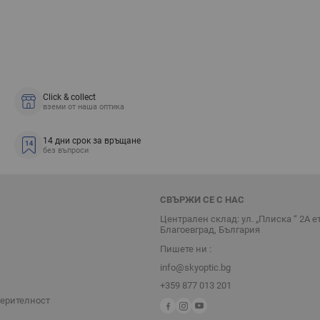
Click & collect
вземи от наша оптика
14 дни срок за връщане
без въпроси
СВЪРЖИ СЕ С НАС
Централен склад: ул. „Плиска “ 2А е
Благоевград, България
Пишете ни :
info@skyoptic.bg
+359 877 013 201
верителност