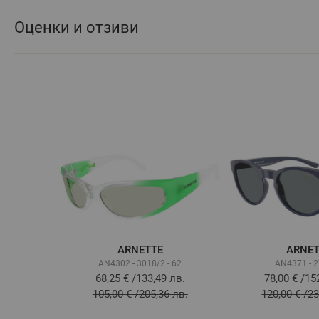
Оценки и отзиви
ARNETTE
ARNE
AN4302 - 3018/2 - 62
AN4371 - 
68,25 €
/
133,49 лв.
78,00 €
/
15
105,00 €
/
205,36 лв.
120,00 €
/
23