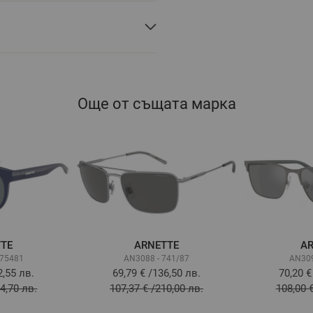
Още от същата марка
TTE
ARNETTE
AR
275481
AN3088 - 741/87
AN309
2,55 лв.
69,79 €
/
136,50 лв.
70,20 €
4,70 лв.
107,37 €
/
210,00 лв.
108,00 