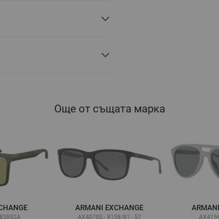
Още от същата марка
XCHANGE
ARMANI EXCHANGE
ARMANI
 83892A
AX4070S - 8158/81 - 57
AX4156