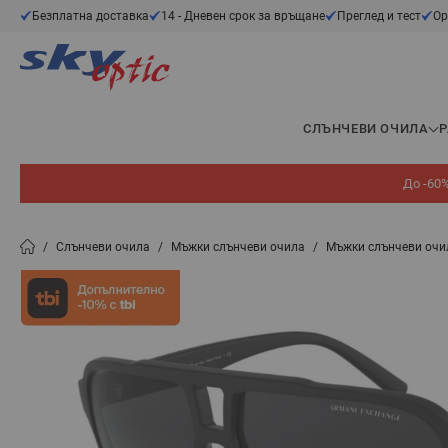
Прескачане към съдържанието
Безплатна доставка
14 - Дневен срок за връщане
Преглед и тест
Ор
СЛЪНЧЕВИ ОЧИЛА
До -60%
/
Слънчеви очила
/
Мъжки слънчеви очила
/
Мъжки слънчеви оч