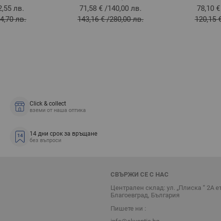
2,55 лв.
71,58 €
/
140,00 лв.
78,10 €
4,70 лв.
143,16 €
/
280,00 лв.
120,15 
Click & collect
вземи от наша оптика
14 дни срок за връщане
без въпроси
СВЪРЖИ СЕ С НАС
Централен склад: ул. „Плиска “ 2А е
Благоевград, България
Пишете ни :