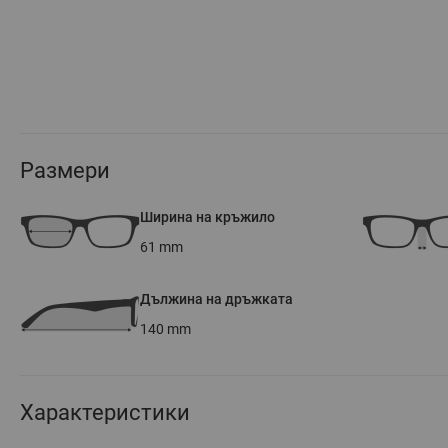
Размери
Ширина на кръжило
61
mm
Дължина на дръжката
140
mm
Характеристики