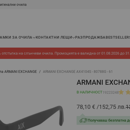
игинални очила
РАМКИ ЗА ОЧИЛА
КОНТАКТНИ ЛЕЩИ
РАЗПРОДАЖБА
BESTSELLER
 отстъпка на слънчеви очила. Промоцията е валидна от 01.08.2026 до 31
ила ARMANI EXCHANGE
/
ARMANI EXCHANGE AX4104S - 80788G - 61
ARMANI EXCHANG
В НАЛИЧНОСТ
19223248
78,10 €
152,75 лв.
1
Получаваш безплатна д