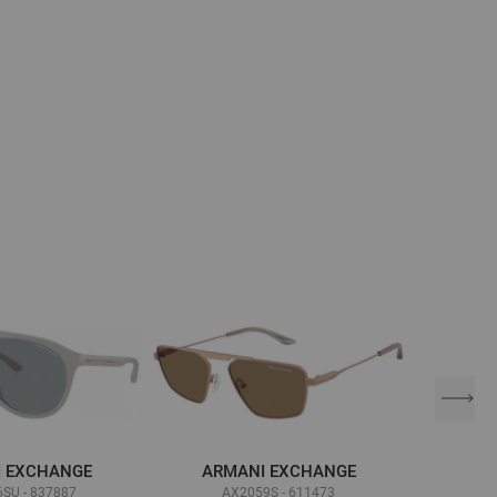
 EXCHANGE
ARMANI EXCHANGE
ARM
SU - 837887
AX2059S - 611473
A