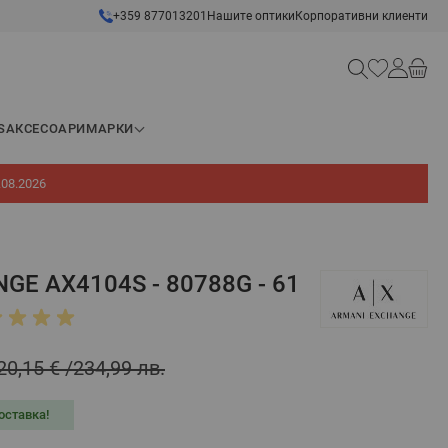
+359 877013201
Нашите оптики
Корпоративни клиенти
Търсене
S
АКСЕСОАРИ
МАРКИ
.08.2026
E AX4104S - 80788G - 61
20,15 €
234,99 лв.
оставка!