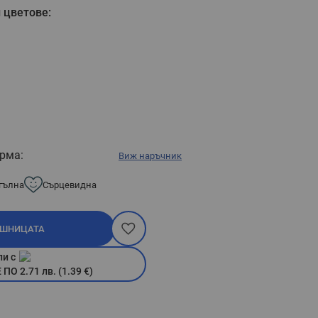
 цветове:
рма:
Виж наръчник
гълна
Сърцевидна
ОШНИЦАТА
пи с
О 2.71 лв. (1.39 €)