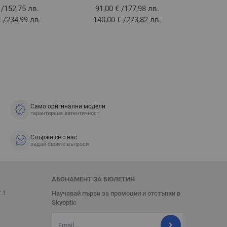
/
152,75 лв.
91,00 €
/
177,98 лв.
98,
€
/
234,99 лв.
140,00 €
/
273,82 лв.
151
Само оригинални модели
гарантирана автентичност
Свържи се с нас
задай своите въпроси
АБОНАМЕНТ ЗА БЮЛЕТИН
т.1
Научавай първи за промоции и отстъпки в
Skyoptic
Имейл адрес