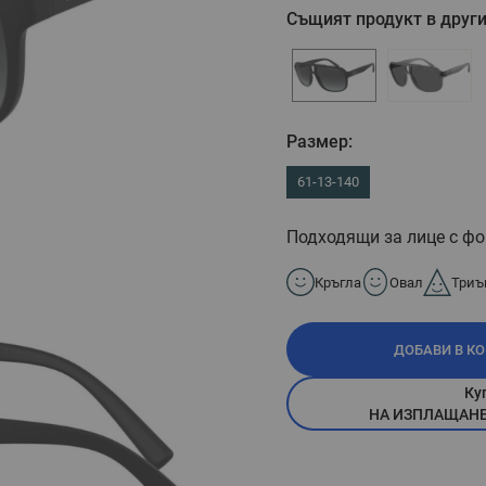
Същият продукт в други
Размер:
61-13-140
Подходящи за лице с фо
Кръгла
Овал
Триъ
ДОБАВИ В К
Ку
НА ИЗПЛАЩАНЕ П