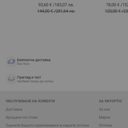
93,60 €
/
183,07 лв.
78,00 €
/
15
144,00 €
/
281,64 лв.
120,00 €
/
23
Безплатна доставка
Box Now
Преглед и тест
пробвай преди да купиш
ОБСЛУЖВАНЕ НА КЛИЕНТИ
ЗА SKYOPTIC
Доставка
За нас
Връщане на стоки
Марки
Oценете Вашето преживяване в нашите оптики
Оптики