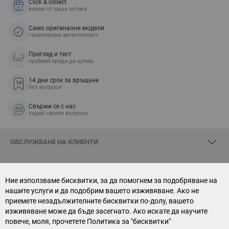
Click & collect
вземи от наша оптика
Само оригинални модели
гарантирана автентичност
Преглед и тест
пробвай преди да купиш
14 дни срок за връщане
без въпроси
Свържи се с нас
задай своите въпроси
ОБСЛУЖВАНЕ НА КЛИЕНТИ
ЗА SKYOPTIC
Ние използваме бисквитки, за да помогнем за подобряване на
нашите услуги и да подобрим вашето изживяване. Ако не
СВЪРЖИ СЕ С НАС
приемете незадължителните бисквитки по-долу, вашето
изживяване може да бъде засегнато. Ако искате да научите
АБОНАМЕНТ ЗА БЮЛЕТИН
повече, моля, прочетете
Политика за "бисквитки"