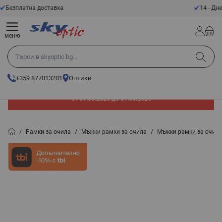
Прескачане към съдържанието
14 - Дневен срок за връщане
меню
Търси в skyoptic.bg...
+359 877013201
Оптики
До -60% отстъпка на слънчеви очила. Промоцията е валидна
от 01.08.2026 до 31.08.2026
/
Рамки за очила
/
Мъжки рамки за очила
/
Мъжки рамки за очил