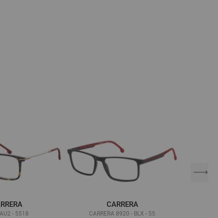
RRERA
CARRERA
 AU2 - 5518
CARRERA 8920 - BLX - 55
CAR