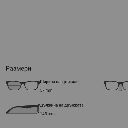
Размери
Ширина на кръжило
57
mm
Дължина на дръжката
145
mm