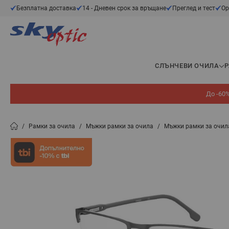
Прескачане към съдържанието
Безплатна доставка
14 - Дневен срок за връщане
Преглед и тест
Ор
СЛЪНЧЕВИ ОЧИЛА
До -60%
/
Рамки за очила
/
Мъжки рамки за очила
/
Мъжки рамки за очил