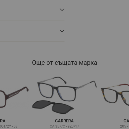
Още от същата марка
ERA
CARRERA
CA
0Q1/2Y - 58
CA 357/C - 9ZJ/17
205 -