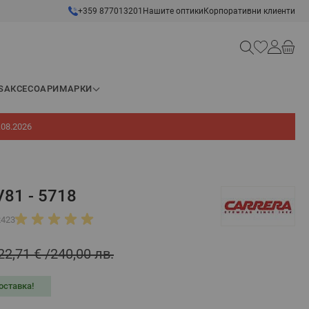
+359 877013201
Нашите оптики
Корпоративни клиенти
Търсене
S
АКСЕСОАРИ
МАРКИ
.08.2026
V81 - 5718
2423
22,71 €
240,00 лв.
оставка!