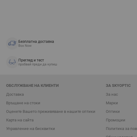
Безплатна доставка
Box Now
Преглед и тест
пробвай преди да купиш
ОБСЛУЖВАНЕ НА КЛИЕНТИ
ЗА SKYOPTIC
Доставка
За нас
Връщане на стоки
Марки
Oценете Вашето преживяване в нашите оптики
Оптики
Карта на сайта
Промоции
Управление на бисквитки
Политика за по