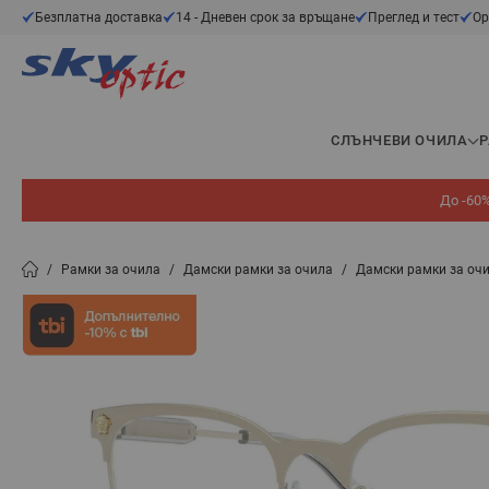
Прескачане към съдържанието
Безплатна доставка
14 - Дневен срок за връщане
Преглед и тест
Ор
СЛЪНЧЕВИ ОЧИЛА
До -60%
/
Рамки за очила
/
Дамски рамки за очила
/
Дамски рамки за оч