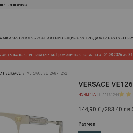
игинални очила
РАМКИ ЗА ОЧИЛА
КОНТАКТНИ ЛЕЩИ
РАЗПРОДАЖБА
BESTSELLER
 отстъпка на слънчеви очила. Промоцията е валидна от 01.08.2026 до 31
ила VERSACE
/
VERSACE VE1268 - 1252
VERSACE VE1268
ИЗЧЕРПАН
1422131244
144,90 €
283,40 лв.
Размер: