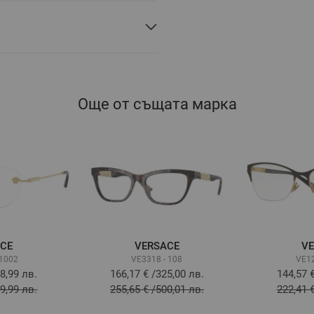
Още от същата марка
ACE
VERSACE
VE
 1002
VE3318 - 108
VE12
8,99 лв.
166,17 €
/
325,00 лв.
144,57 
9,99 лв.
255,65 €
/
500,01 лв.
222,41 