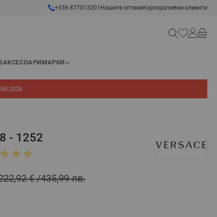
+359 877013201
Нашите оптики
Корпоративни клиенти
Търсене
S
АКСЕСОАРИ
МАРКИ
.08.2026
 - 1252
222,92 €
435,99 лв.