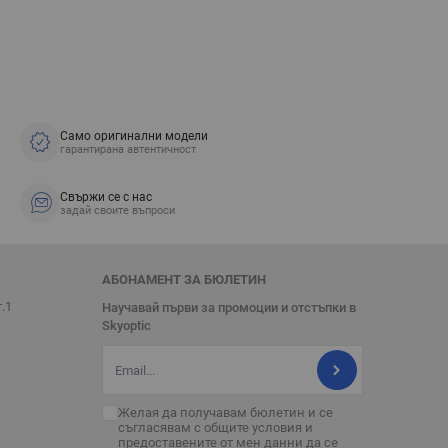
Само оригинални модели
гарантирана автентичност
Свържи се с нас
задай своите въпроси
АБОНАМЕНТ ЗА БЮЛЕТИН
т.1
Научавай първи за промоции и отстъпки в
Skyoptic
Имейл адрес
Желая да получавам бюлетин и се
съгласявам с
общите условия
и
предоставените от мен данни да се