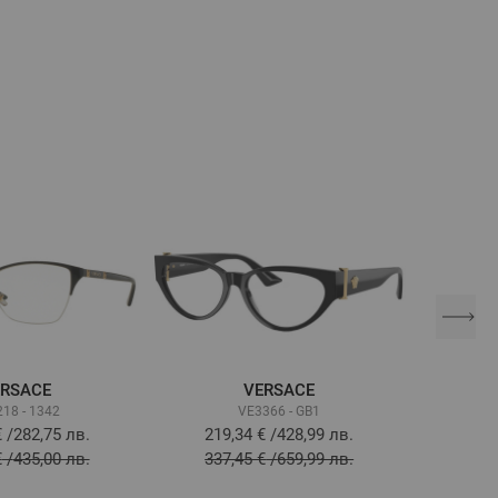
RSACE
VERSACE
18 - 1342
VE3366 - GB1
€
/
282,75 лв.
219,34 €
/
428,99 лв.
174
€
/
435,00 лв.
337,45 €
/
659,99 лв.
268