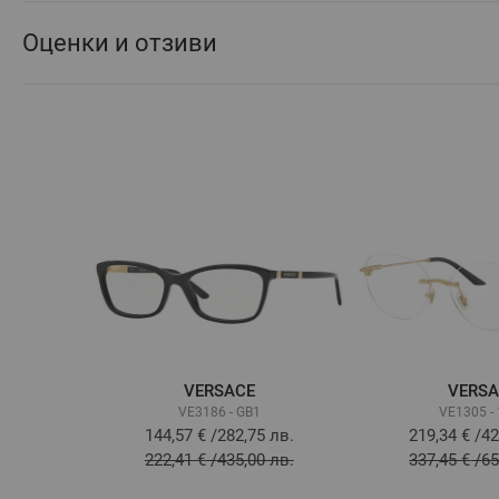
Оценки и отзиви
VERSACE
VERS
VE3186 - GB1
VE1305 -
144,57 €
/
282,75 лв.
219,34 €
/
42
222,41 €
/
435,00 лв.
337,45 €
/
65