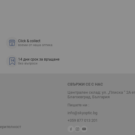
Click & collect
вземи от наша оптика
14 дни срок за връщане
без въпроси
СВЪРЖИ СЕ С НАС
Централен склад: ул. „Плиска “ 2А е
Благоевград, България
Пишете ни :
info@skyoptic.bg
+359 877 013 201
верителност