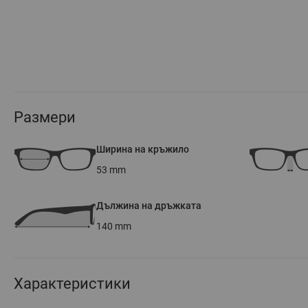
Размери
Ширина на кръжило
53
mm
Дължина на дръжката
140
mm
Характеристики