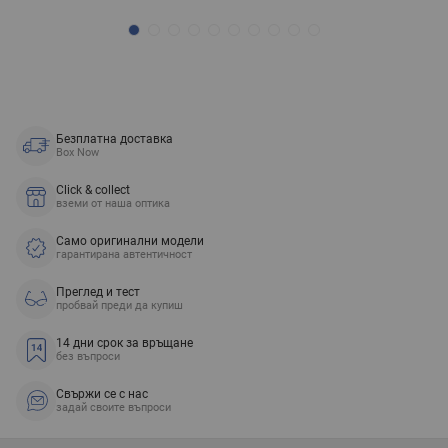
Безплатна доставка
Box Now
Click & collect
вземи от наша оптика
Само оригинални модели
гарантирана автентичност
Преглед и тест
пробвай преди да купиш
14 дни срок за връщане
без въпроси
Свържи се с нас
задай своите въпроси