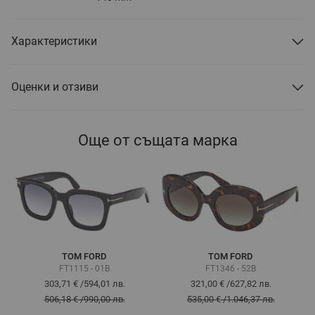
Характеристики
Оценки и отзиви
Още от същата марка
TOM FORD
TOM FORD
FT1115 - 01B
FT1346 - 52B
303,71 €
/
594,01 лв.
321,00 €
/
627,82 лв.
506,18 €
/
990,00 лв.
535,00 €
/
1.046,37 лв.