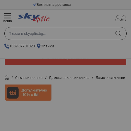
Прескачане към съдържанието
14 - Дневен срок за връщане
меню
Търси в skyoptic.bg...
+359 877013201
Оптики
До -60% отстъпка на слънчеви очила. Промоцията е валидна
от 01.08.2026 до 31.08.2026
/
Слънчеви очила
/
Дамски слънчеви очила
/
Дамски слънчеви оч