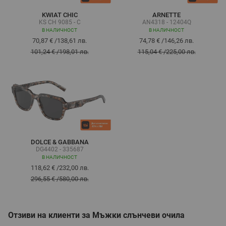
KWIAT CHIC
ARNETTE
KS CH 9085 - C
AN4318 - 12404Q
В НАЛИЧНОСТ
В НАЛИЧНОСТ
70,87 €
/
138,61 лв.
74,78 €
/
146,26 лв.
101,24 €
/
198,01 лв.
115,04 €
/
225,00 лв.
DOLCE & GABBANA
DG4402 - 335687
В НАЛИЧНОСТ
118,62 €
/
232,00 лв.
296,55 €
/
580,00 лв.
Отзиви на клиенти за Мъжки слънчеви очила