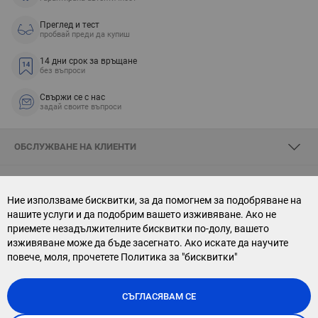
Преглед и тест
пробвай преди да купиш
14 дни срок за връщане
без въпроси
Свържи се с нас
задай своите въпроси
ОБСЛУЖВАНЕ НА КЛИЕНТИ
ЗА SKYOPTIC
Ние използваме бисквитки, за да помогнем за подобряване на
нашите услуги и да подобрим вашето изживяване. Ако не
СВЪРЖИ СЕ С НАС
приемете незадължителните бисквитки по-долу, вашето
изживяване може да бъде засегнато. Ако искате да научите
АБОНАМЕНТ ЗА БЮЛЕТИН
повече, моля, прочетете
Политика за "бисквитки"
СЪГЛАСЯВАМ СЕ