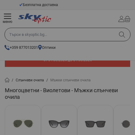
Прескачане към съдържанието
14 - Дневен срок за връщане
меню
Търси в skyoptic.bg...
+359 877013201
Оптики
До -60% отстъпка на слънчеви очила. Промоцията е валидна
от 01.08.2026 до 31.08.2026
/
Слънчеви очила
/
Мъжки слънчеви очила
Многоцветни - Виолетови - Мъжки слънчеви
очила