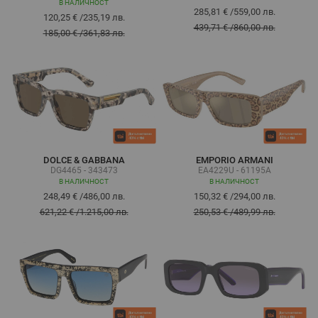
В НАЛИЧНОСТ
285,81 €
/
559,00 лв.
120,25 €
/
235,19 лв.
439,71 €
/
860,00 лв.
185,00 €
/
361,83 лв.
DOLCE & GABBANA
EMPORIO ARMANI
DG4465 - 343473
EA4229U - 61195A
В НАЛИЧНОСТ
В НАЛИЧНОСТ
248,49 €
/
486,00 лв.
150,32 €
/
294,00 лв.
621,22 €
/
1.215,00 лв.
250,53 €
/
489,99 лв.