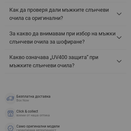
Как да проверя дали мъжките слънчеви
очила са оригинални?
За какво да внимавам при избор на мъжки
слънчеви очила за шофиране?
Какво означава „UV400 защита“ при
мъжките слънчеви очила?
Безплатна доставка
Box Now
Click & collect
вземи от наша оптика
Само оригинални модели
гарантирана автентичност