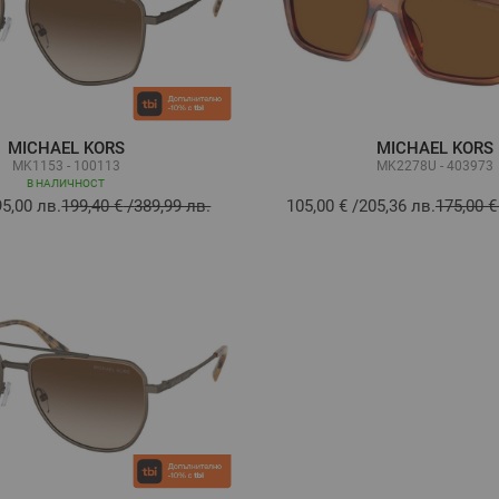
MICHAEL KORS
MICHAEL KORS
MK1153 - 100113
MK2278U - 403973
В НАЛИЧНОСТ
95,00 лв.
199,40 €
/
389,99 лв.
105,00 €
/
205,36 лв.
175,00 €