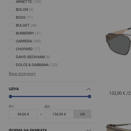
ARNETTE
(160)
BOLON
(3)
BOSS
(71)
BULGET
(46)
BURBERRY
(41)
CARRERA
(266)
CHOPARD
(17)
DAVID BECKHAM
(8)
DOLCE & GABBANA
(123)
Виж всички+
ЦЕНА
132,00 €
/
2
От:
До:
-
OK
99,00 €
156,99 €
ФОРМА НА РАМКАТА