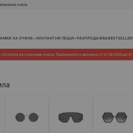
игинални очила
РАМКИ ЗА ОЧИЛА
КОНТАКТНИ ЛЕЩИ
РАЗПРОДАЖБА
BESTSELLER
 отстъпка на слънчеви очила. Промоцията е валидна от 01.08.2026 до 31
ила