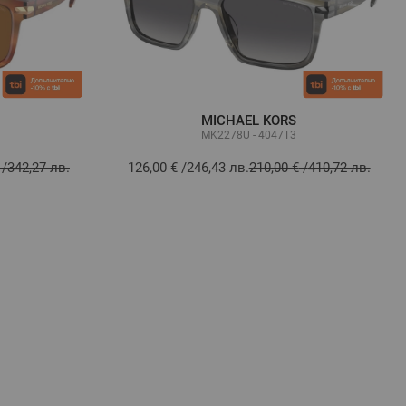
MICHAEL KORS
MK2278U - 4047T3
/
342,27 лв.
126,00 €
/
246,43 лв.
210,00 €
/
410,72 лв.