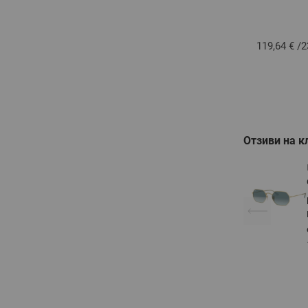
119,64 €
/
2
Отзиви на к