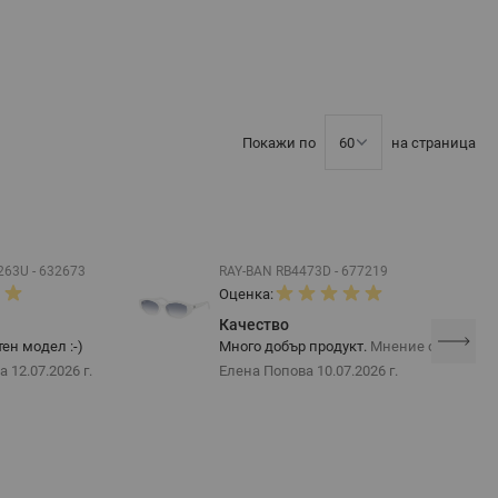
Покажи по
на страница
63U - 632673
RAY-BAN RB4473D - 677219
Оценка:
Качество
тен модел :-)
Много добър продукт.
Мнение от
на
12.07.2026 г.
Елена Попова
10.07.2026 г.