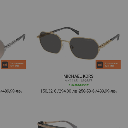
MICHAEL KORS
MK1165 - 189687
В НАЛИЧНОСТ
/
489,99 лв.
150,32 €
/
294,00 лв.
250,53 €
/
489,99 лв.