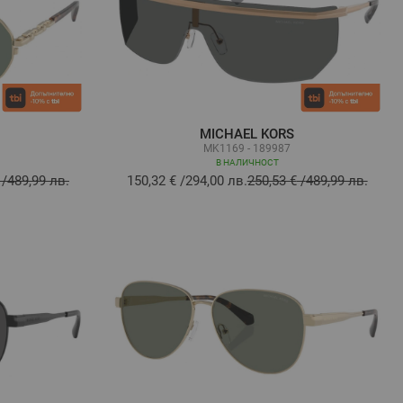
MICHAEL KORS
MK1169 - 189987
В НАЛИЧНОСТ
/
489,99 лв.
150,32 €
/
294,00 лв.
250,53 €
/
489,99 лв.