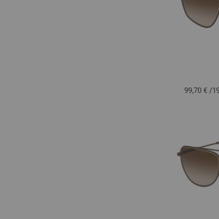
99,70 €
/
1