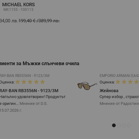
MICHAEL KORS
MK1155 - 100113
34,00 лв.
199,40 €
/
389,99 лв.
лиенти за Мъжки слънчеви очила
RAY-BAN RB3556N - 9123/3M
EMPORIO ARMANI EA42
Оценка:
Оценка:
RAY-BAN RB3556N - 9123/3M
Жейнова
Напълно удовлетворен! Продуктът
Супер избор , страхо
е оригин...
Мнение от D.S.
Мнение от Радости
15.07.2026 г.