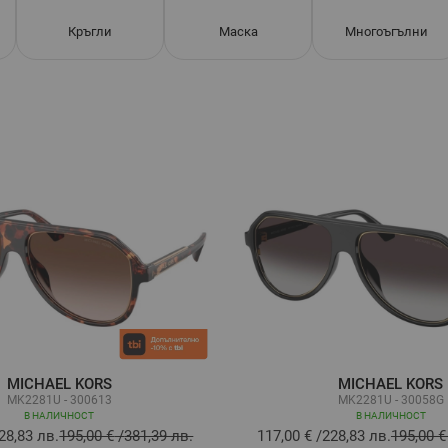
Кръгли
Маска
Многоъгълни
MICHAEL KORS
MICHAEL KORS
MK2281U - 300613
MK2281U - 30058G
В НАЛИЧНОСТ
В НАЛИЧНОСТ
28,83 лв.
195,00 €
/
381,39 лв.
117,00 €
/
228,83 лв.
195,00 €