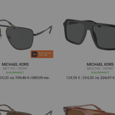
MICHAEL KORS
MICHAEL KORS
MK1153 - 100587
MK2218U - 300587
В НАЛИЧНОСТ
В НАЛИЧНОСТ
34,00 лв.
199,40 €
/
389,99 лв.
134,98 €
/
264,00 лв.
224,97 €