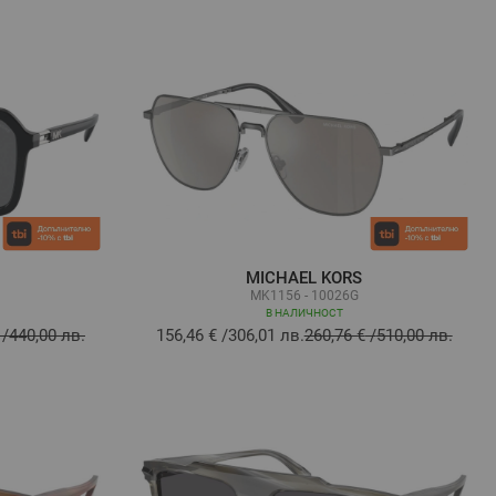
MICHAEL KORS
MK1156 - 10026G
В НАЛИЧНОСТ
/
440,00 лв.
156,46 €
/
306,01 лв.
260,76 €
/
510,00 лв.