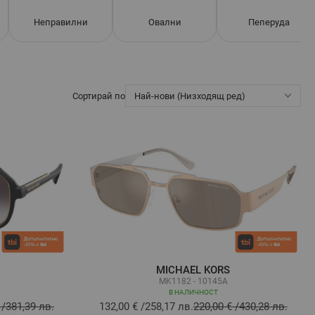
Неправилни
Овални
Пеперуда
Сортирай по
MICHAEL KORS
MK1182 - 10145A
В НАЛИЧНОСТ
/
381,39 лв.
132,00 €
/
258,17 лв.
220,00 €
/
430,28 лв.