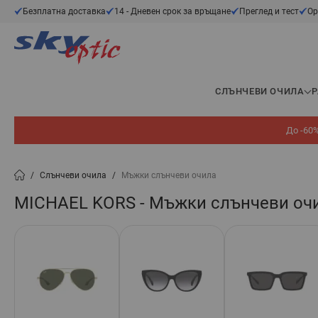
Прескачане към съдържанието
Безплатна доставка
14 - Дневен срок за връщане
Преглед и тест
Ор
СЛЪНЧЕВИ ОЧИЛА
До -60%
/
Слънчеви очила
/
Мъжки слънчеви очила
MICHAEL KORS - Мъжки слънчеви оч