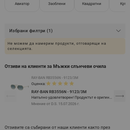
Авиатор
Заоблени
Квадратни
Кръг
Избрани филтри (1)
Не можем да намерим продукти, отговарящи на
селекцията.
Отзиви на клиенти за Мъжки слънчеви очила
RAY-BAN RB3556N - 9123/3M
Оценка:
RAY-BAN RB3556N - 9123/3M
Напълно удовлетворен! Продуктът е оригин...
Мнение от D.S.
15.07.2026 г.
Отзивите са събирани от наши клиенти както през