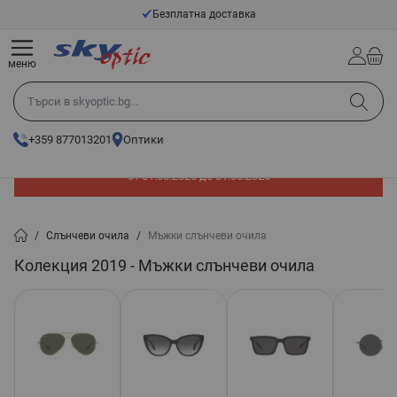
Прескачане към съдържанието
Безплатна доставка
меню
Търси в skyoptic.bg...
+359 877013201
Оптики
До -60% отстъпка на слънчеви очила. Промоцията е валидна
от 01.08.2026 до 31.08.2026
/
Слънчеви очила
/
Мъжки слънчеви очила
Колекция 2019 - Мъжки слънчеви очила