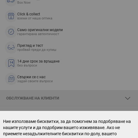
Box Now
Click & collect
вземи от наша оптика
Само оригинални модели
гарантирана автентичност
Преглед и тест
пробвай преди да купиш
14 дни срок за връщане
без въпроси
Свържи се с нас
задай своите въпроси
ОБСЛУЖВАНЕ НА КЛИЕНТИ
ЗА SKYOPTIC
Ние използваме бисквитки, за да помогнем за подобряване на
нашите услуги и да подобрим вашето изживяване. Ако не
СВЪРЖИ СЕ С НАС
приемете незадължителните бисквитки по-долу, вашето