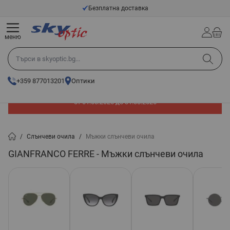
Прескачане към съдържанието
Безплатна доставка
меню
Търси в skyoptic.bg...
+359 877013201
Оптики
До -60% отстъпка на слънчеви очила. Промоцията е валидна
от 01.08.2026 до 31.08.2026
/
Слънчеви очила
/
Мъжки слънчеви очила
GIANFRANCO FERRE - Мъжки слънчеви очила