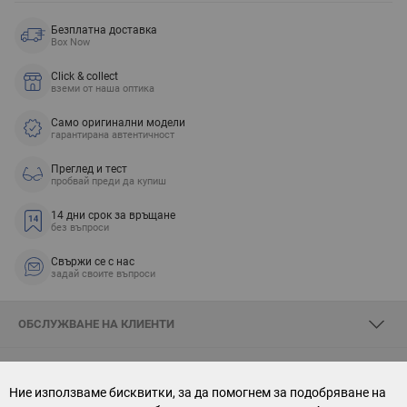
Безплатна доставка
Box Now
Click & collect
вземи от наша оптика
Само оригинални модели
гарантирана автентичност
Преглед и тест
пробвай преди да купиш
14 дни срок за връщане
без въпроси
Свържи се с нас
задай своите въпроси
ОБСЛУЖВАНЕ НА КЛИЕНТИ
ЗА SKYOPTIC
Ние използваме бисквитки, за да помогнем за подобряване на