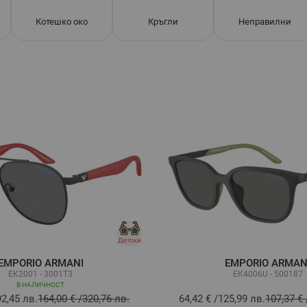
Котешко око
Кръгли
Неправилни
EMPORIO ARMANI
EMPORIO ARMAN
EK2001 - 3001T3
EK4006U - 500187
В НАЛИЧНОСТ
92,45 лв.
164,00 €
/
320,76 лв.
64,42 €
/
125,99 лв.
107,37 €