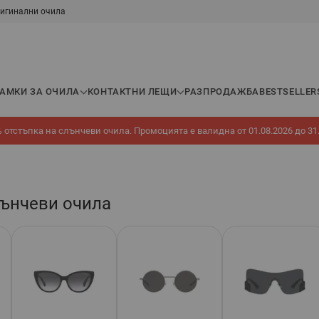
игинални очила
РАМКИ ЗА ОЧИЛА
КОНТАКТНИ ЛЕЩИ
РАЗПРОДАЖБА
BESTSELLER
 отстъпка на слънчеви очила. Промоцията е валидна от 01.08.2026 до 31
лънчеви очила