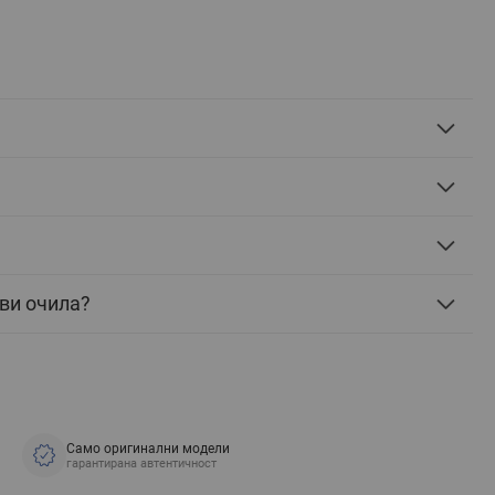
еви очила?
Само оригинални модели
гарантирана автентичност