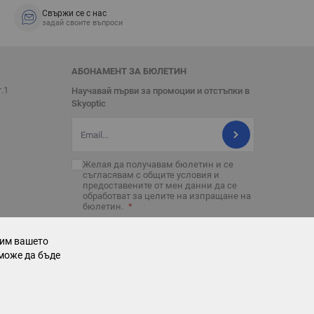
Свържи се с нас
задай своите въпроси
АБОНАМЕНТ ЗА БЮЛЕТИН
т.1
Научавай първи за промоции и отстъпки в
Skyoptic
Имейл адрес
Желая да получавам бюлетин и се
съгласявам с
общите условия
и
предоставените от мен данни да се
обработват за целите на изпращане на
бюлетин.
рим вашето
може да бъде