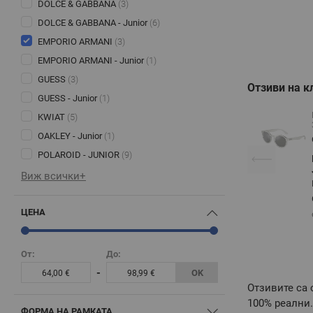
DOLCE & GABBANA
(3)
DOLCE & GABBANA - Junior
(6)
EMPORIO ARMANI
(3)
EMPORIO ARMANI - Junior
(1)
GUESS
(3)
Отзиви на к
GUESS - Junior
(1)
KWIAT
(5)
OAKLEY - Junior
(1)
POLAROID - JUNIOR
(9)
Виж всички+
ЦЕНА
От:
До:
-
OK
64,00 €
98,99 €
Отзивите са 
100% реални.
ФОРМА НА РАМКАТА