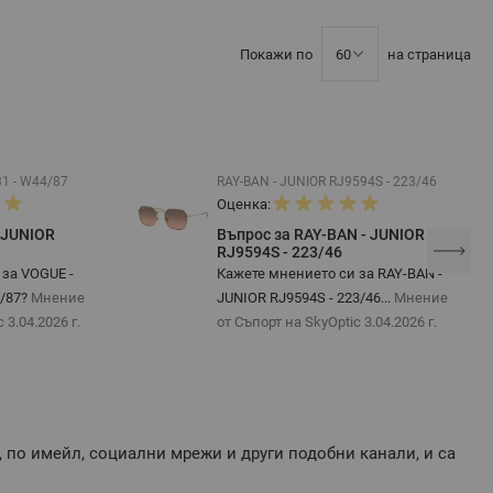
Покажи по
на страница
1 - W44/87
RAY-BAN - JUNIOR RJ9594S - 223/46
Оценка:
 JUNIOR
Въпрос за RAY-BAN - JUNIOR
RJ9594S - 223/46
 за VOGUE -
Кажете мнението си за RAY-BAN -
4/87?
Мнение
JUNIOR RJ9594S - 223/46...
Мнение
ic
3.04.2026 г.
от Съпорт на SkyOptic
3.04.2026 г.
, по имейл, социални мрежи и други подобни канали, и са