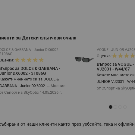
лиенти за Детски слънчеви очила
DOLCE & GABBANA - Junior DX6002 -
VOGUE - JUNIOR VJ203
31086G
Оценка:
Оценка:
Въпрос за VOGUE -
Въпрос за DOLCE & GABBANA -
VJ2031 - W44/87
Junior DX6002 - 31086G
Кажете мнението си
Кажете мнението си за DOLCE &
JUNIOR VJ2031 - W4
GABBANA - Junior DX6002 -...
Мнение
от Съпорт на SkyOpt
от Съпорт на SkyOptic
14.05.2026 г.
събирани от наши клиенти както през уебсайта, така и офлайн