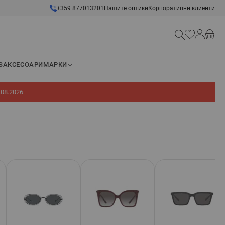
+359 877013201
Нашите оптики
Корпоративни клиенти
Търсене
S
АКСЕСОАРИ
МАРКИ
.08.2026