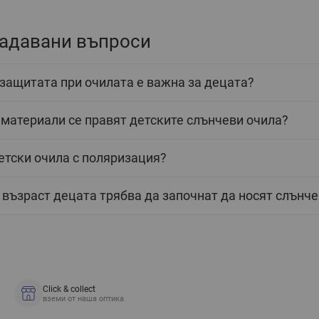
задавани въпроси
защитата при очилата е важна за децата?
 материали се правят детските слънчеви очила?
етски очила с поляризация?
 възраст децата трябва да започнат да носят слънч
Click & collect
вземи от наша оптика