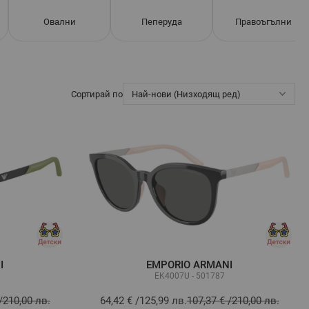
Овални
Пеперуда
Правоъгълни
Сортирай по
I
EMPORIO ARMANI
EK4007U - 501787
/
210,00 лв.
64,42 €
/
125,99 лв.
107,37 €
/
210,00 лв.