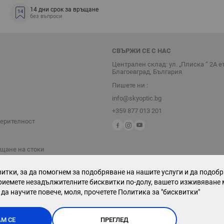
14 дни срок за връщане
без въпроси
СВЪРЖИ СЕ С НАС
Централен склад: ул. „Плиска “ 2А е
Благоевград, България
Пишете ни :
info@skyoptic.bg
+359 877 013 201
верителност
ъщане на стоки
итки, за да помогнем за подобряване на нашите услуги и да подоб
риемете незадължителните бисквитки по-долу, вашето изживяване 
 да научите повече, моля, прочетете
Политика за "бисквитки"
М СЕ
ПРЕГЛЕД