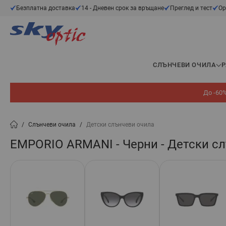
Прескачане към съдържанието
Безплатна доставка
14 - Дневен срок за връщане
Преглед и тест
Ор
СЛЪНЧЕВИ ОЧИЛА
До -60%
/
Слънчеви очила
/
Детски слънчеви очила
EMPORIO ARMANI - Черни - Детски с