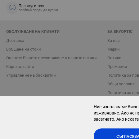
Преглед и тест
пробвай преди да купиш
ОБСЛУЖВАНЕ НА КЛИЕНТИ
ЗА SKYOPTIC
Доставка
За нас
Връщане на стоки
Марки
Oценете Вашето преживяване в нашите оптики
Оптики
Карта на сайта
Промоции
Управление на бисквитки
Политика за по
Общи условия
Политика за вр
Блог
Ние използваме бискв
Контакти
изживяване. Ако не п
засегнато. Ако искате
СЪГЛАСЯВА