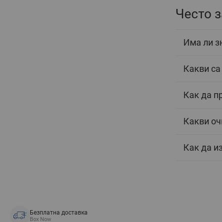
Често 
Има ли з
Какви са
Как да п
Какви оч
Как да и
Безплатна доставка
Box Now