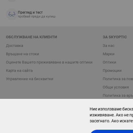
Преглед и тест
пробвай преди да купиш
ОБСЛУЖВАНЕ НА КЛИЕНТИ
ЗА SKYOPTIC
Доставка
За нас
Връщане на стоки
Марки
Oценете Вашето преживяване в нашите оптики
Оптики
Карта на сайта
Промоции
Управление на бисквитки
Политика за по
Общи условия
Политика за вр
Блог
Ние използваме бискв
Контакти
изживяване. Ако не п
засегнато. Ако искате