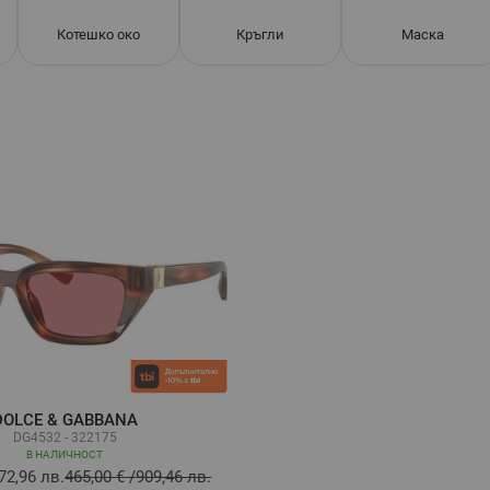
Котешко око
Кръгли
Маска
DOLCE & GABBANA
DG4532 - 322175
В НАЛИЧНОСТ
72,96 лв.
465,00 €
/
909,46 лв.