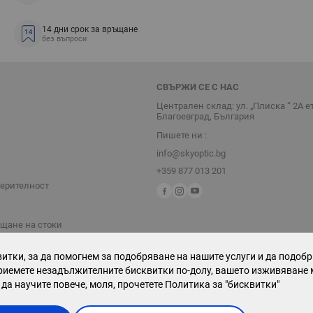
14 дни срок за връщане
без въпроси
СВЪРЖИ СЕ С НАС
Централен склад: ул. „Плиска “ 2А е
Благоевград, България
Пишете ни :
info@skyoptic.bg
+359 877 013 201
верителност
ъщане на стоки
итки, за да помогнем за подобряване на нашите услуги и да подоб
риемете незадължителните бисквитки по-долу, вашето изживяване 
 да научите повече, моля, прочетете
Политика за "бисквитки"