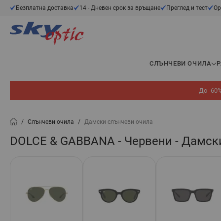
Прескачане към съдържанието
Безплатна доставка
14 - Дневен срок за връщане
Преглед и тест
Ор
СЛЪНЧЕВИ ОЧИЛА
До -60%
/
Слънчеви очила
/
Дамски слънчеви очила
DOLCE & GABBANA - Червени - Дамск