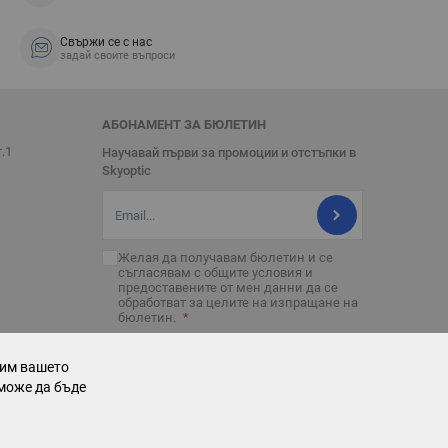
Свържи се с нас
задай своите въпроси
АБОНАМЕНТ ЗА БЮЛЕТИН
т.1
Научавай първи за промоции и отстъпки в
Skyoptic
Имейл адрес
Желая да получавам бюлетин и се
съгласявам с
общите условия
и
предоставените от мен данни да се
обработват за целите на изпращане на
бюлетин.
рим вашето
може да бъде