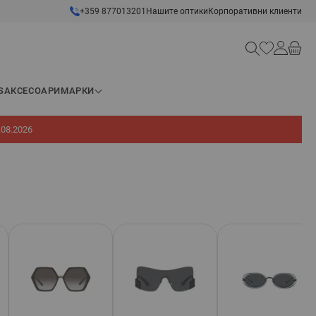
+359 877013201
Нашите оптики
Корпоративни клиенти
Търсене
S
АКСЕСОАРИ
МАРКИ
.08.2026