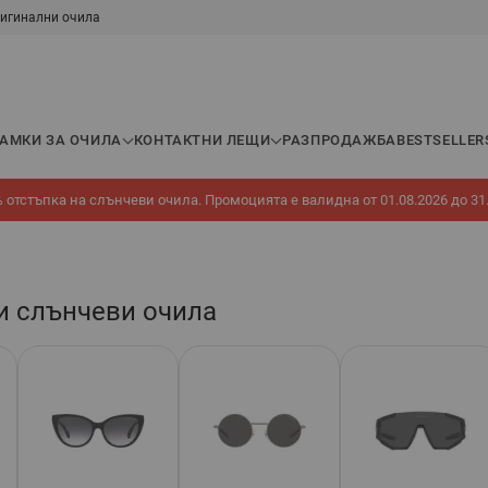
игинални очила
РАМКИ ЗА ОЧИЛА
КОНТАКТНИ ЛЕЩИ
РАЗПРОДАЖБА
BESTSELLER
 отстъпка на слънчеви очила. Промоцията е валидна от 01.08.2026 до 31
и слънчеви очила