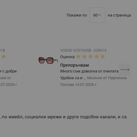
Покажи по
на страница
01B
VOGUE VO5706SB - 328614
Оценка:
Препоръчвам
и с добри
Много съм доволна от очилата.
ние от
Удобни са и ...
Мнение от Павлинка
.07.2026 г.
Попова
14.07.2026 г.
, по имейл, социални мрежи и други подобни канали, и са