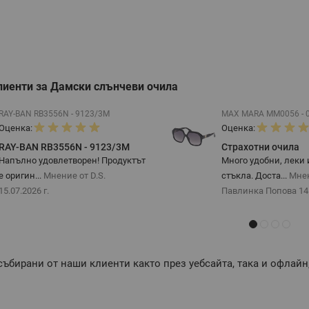
лиенти за Дамски слънчеви очила
RAY-BAN RB3556N - 9123/3M
MAX MARA MM0056 - 
Оценка:
Оценка:
RAY-BAN RB3556N - 9123/3M
Страхотни очила
Напълно удовлетворен! Продуктът
Много удобни, леки 
е оригин...
Мнение от D.S.
стъкла. Доста...
Мне
15.07.2026 г.
Павлинка Попова
14
събирани от наши клиенти както през уебсайта, така и офлайн