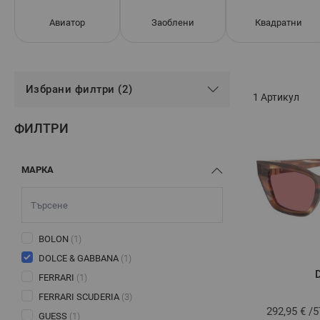
Авиатор
Заоблени
Квадратни
Избрани филтри (2)
1
Артикул
ФИЛТРИ
МАРКА
BOLON
(1)
DOLCE & GABBANA
(1)
FERRARI
(1)
FERRARI SCUDERIA
(3)
292,95 €
/
5
GUESS
(1)