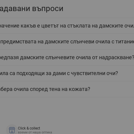
задавани въпроси
начение какъв е цветът на стъклата на дамските очи
 предимствата на дамските слънчеви очила с титани
редпазя дамските слънчевите очила от надраскване
ила са подходящи за дами с чувствителни очи?
збера очила според тена на кожата?
Click & collect
вземи от наша оптика