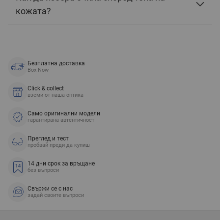
кожата?
Безплатна доставка
Box Now
Click & collect
вземи от наша оптика
Само оригинални модели
гарантирана автентичност
Преглед и тест
пробвай преди да купиш
14 дни срок за връщане
без въпроси
Свържи се с нас
задай своите въпроси