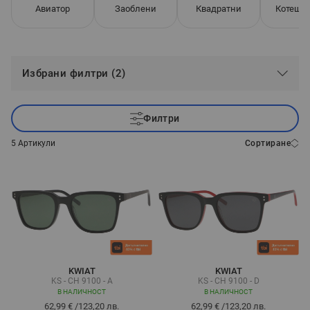
Авиатор
Заоблени
Квадратни
Котешко
Избрани филтри (2)
Филтри
5
Артикули
Сортиране
KWIAT
KWIAT
KS - CH 9100 - A
KS - CH 9100 - D
В НАЛИЧНОСТ
В НАЛИЧНОСТ
62,99 €
/
123,20 лв.
62,99 €
/
123,20 лв.