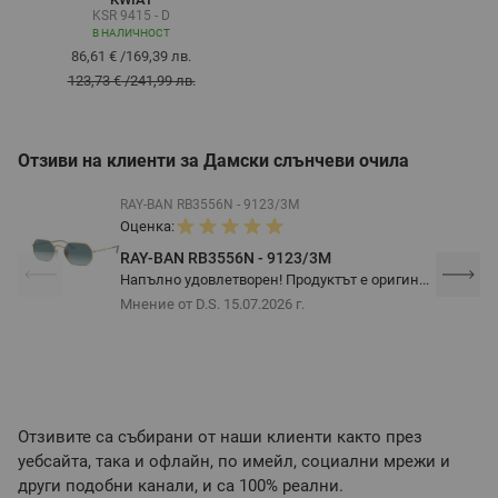
KSR 9415 - D
В НАЛИЧНОСТ
86,61 €
/
169,39 лв.
123,73 €
/
241,99 лв.
Отзиви на клиенти за Дамски слънчеви очила
RAY-BAN RB3556N - 9123/3M
Оценка:
RAY-BAN RB3556N - 9123/3M
Напълно удовлетворен! Продуктът е оригин...
Мнение от D.S.
15.07.2026 г.
Отзивите са събирани от наши клиенти както през
уебсайта, така и офлайн, по имейл, социални мрежи и
други подобни канали, и са 100% реални.