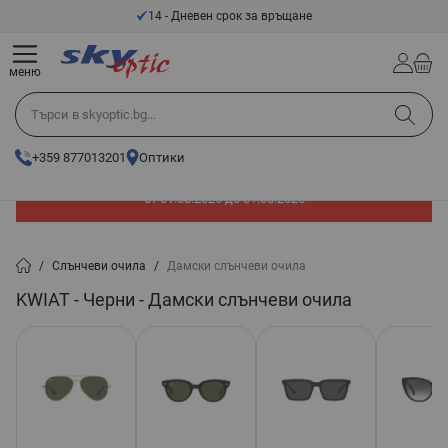
Прескачане към съдържанието
14 - Дневен срок за връщане
меню
Търси в skyoptic.bg...
+359 877013201
Оптики
До -60% отстъпка на слънчеви очила. Промоцията е валидна
от 01.08.2026 до 31.08.2026
/
Слънчеви очила
/
Дамски слънчеви очила
KWIAT - Черни - Дамски слънчеви очила