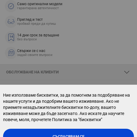
Само оригинални модели
гарантирана автентичност
Преглед и тест
пробвай преди да купиш
14 дни срок за връщане
без въпроси
Свържи се с нас
задай своите въпроси
ОБСЛУЖВАНЕ НА КЛИЕНТИ
ЗА SKYOPTIC
Ние използваме бисквитки, за да помогнем за подобряване на
нашите услуги и да подобрим вашето изживяване. Ако не
СВЪРЖИ СЕ С НАС
приемете незадължителните бисквитки по-долу, вашето
изживяване може да бъде засегнато. Ако искате да научите
АБОНАМЕНТ ЗА БЮЛЕТИН
повече, моля, прочетете
Политика за "бисквитки"
СЪГЛАСЯВАМ СЕ