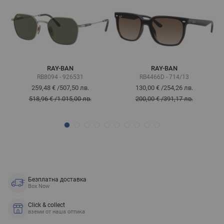
RAY-BAN
RAY-BAN
RB8094 - 926531
RB4466D - 714/13
259,48 €
/
507,50 лв.
130,00 €
/
254,26 лв.
518,96 €
/
1.015,00 лв.
200,00 €
/
391,17 лв.
Безплатна доставка
Box Now
Click & collect
вземи от наша оптика