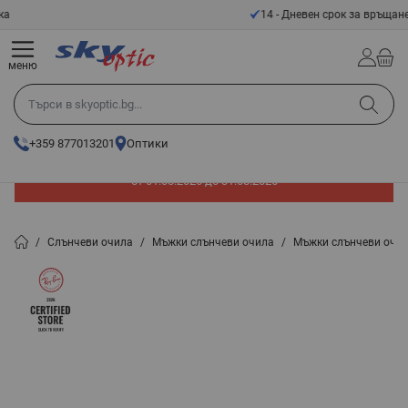
Прескачане към съдържанието
14 - Дневен срок за връщане
меню
Търси в skyoptic.bg...
+359 877013201
Оптики
До -60% отстъпка на слънчеви очила. Промоцията е валидна
от 01.08.2026 до 31.08.2026
/
Слънчеви очила
/
Мъжки слънчеви очила
/
Мъжки слънчеви очил