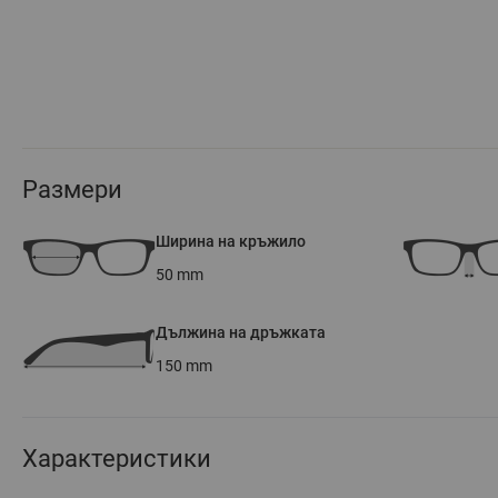
Размери
Ширина на кръжило
50
mm
Дължина на дръжката
150
mm
Характеристики