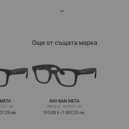
Още от същата марка
 META
RAY-BAN META
S1Z - 53
RW4012 - 601S1Z - 50
07,25 лв.
515,00 €
/
1.007,25 лв.