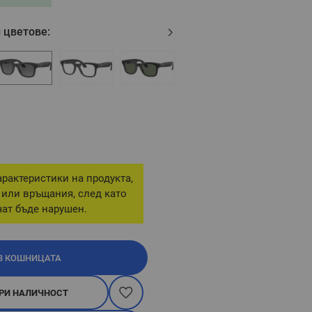
 цветове:
рактеристики на продукта,
 или връщания, след като
ат бъде нарушен.
В КОШНИЦАТА
РИ НАЛИЧНОСТ