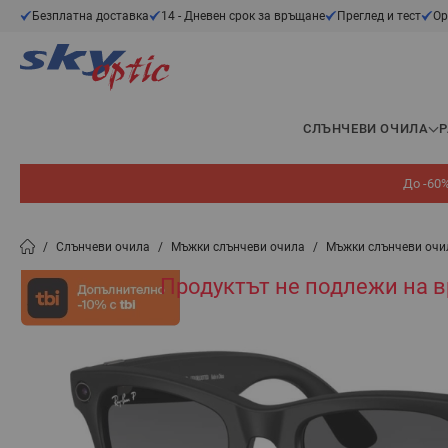
Прескачане към съдържанието
Безплатна доставка
14 - Дневен срок за връщане
Преглед и тест
Ор
СЛЪНЧЕВИ ОЧИЛА
До -60%
/
Слънчеви очила
/
Мъжки слънчеви очила
/
Мъжки слънчеви очи
Продуктът не подлежи на 