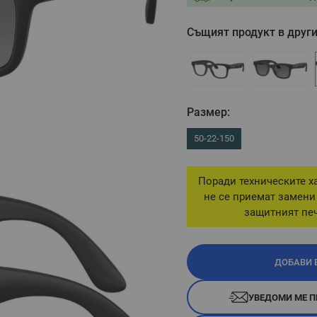
Същият продукт в други
Размер:
50-22-150
Поради техническите ха
не се приемат замени
защитният печ
ДОБАВИ 
УВЕДОМИ МЕ П