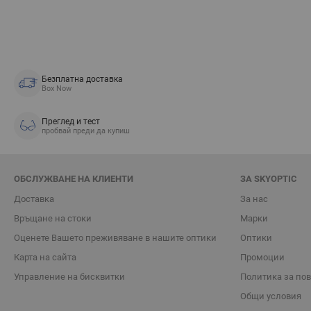
Безплатна доставка
Box Now
Преглед и тест
пробвай преди да купиш
ОБСЛУЖВАНЕ НА КЛИЕНТИ
ЗА SKYOPTIC
Доставка
За нас
Връщане на стоки
Марки
Oценете Вашето преживяване в нашите оптики
Оптики
Карта на сайта
Промоции
Управление на бисквитки
Политика за по
Общи условия