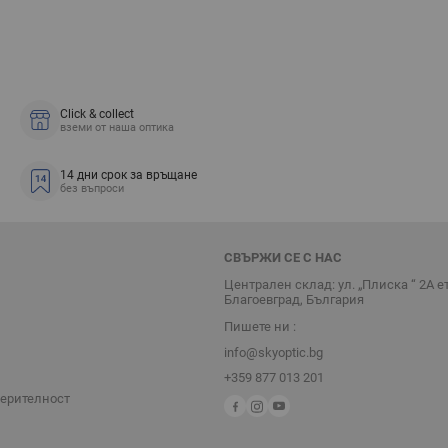
Click & collect
вземи от наша оптика
14 дни срок за връщане
без въпроси
СВЪРЖИ СЕ С НАС
Централен склад: ул. „Плиска “ 2А е
Благоевград, България
Пишете ни :
info@skyoptic.bg
+359 877 013 201
верителност