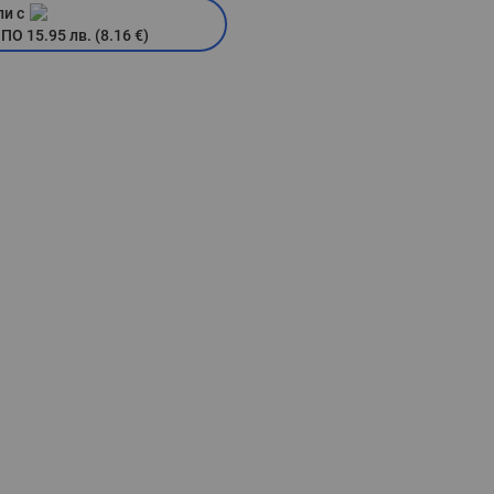
пи с
 15.95 лв. (8.16 €)