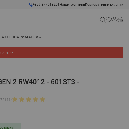
+359 877013201
Нашите оптики
Корпоративни клиенти
Търсене
S
АКСЕСОАРИ
МАРКИ
.08.2026
EN 2 RW4012 - 601ST3 -
2721414
оставка!