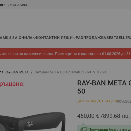
игинални очила
РАМКИ ЗА ОЧИЛА
КОНТАКТНИ ЛЕЩИ
РАЗПРОДАЖБА
BESTSELLER
 отстъпка на слънчеви очила. Промоцията е валидна от 01.08.2026 до 31
ла RAY-BAN META
/
RAY-BAN META GEN 2 RW4012 - 601ST3 - 50
RAY-BAN META G
връщане.
50
ДОСТАВКА ДО 14 ДНИ
805626
460,00 €
899,68 лв.
Получаваш безплатна д