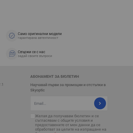
Само оригинални модели
гарантирана автентичност
Свържи се с нас
задай своите въпроси
АБОНАМЕНТ ЗА БЮЛЕТИН
т.1
Научавай първи за промоции и отстъпки в
Skyoptic
Имейл адрес
Желая да получавам бюлетин и се
съгласявам с
общите условия
и
предоставените от мен данни да се
обработват за целите на изпращане на