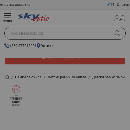
Прескачане към съдържанието
14 - Дневен срок за връщане
меню
Търси в skyoptic.bg...
+359 877013201
Оптики
До -60% отстъпка на слънчеви очила. Промоцията е валидна
от 01.08.2026 до 31.08.2026
/
Рамки за очила
/
Детски рамки за очила
/
Детски рамки за очила