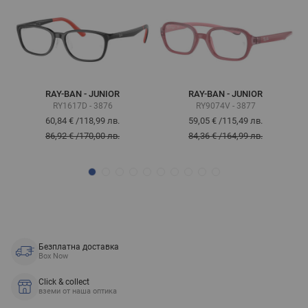
RAY-BAN - JUNIOR
RAY-BAN - JUNIOR
RY1617D - 3876
RY9074V - 3877
60,84 €
/
118,99 лв.
59,05 €
/
115,49 лв.
86,92 €
/
170,00 лв.
84,36 €
/
164,99 лв.
Безплатна доставка
Box Now
Click & collect
вземи от наша оптика