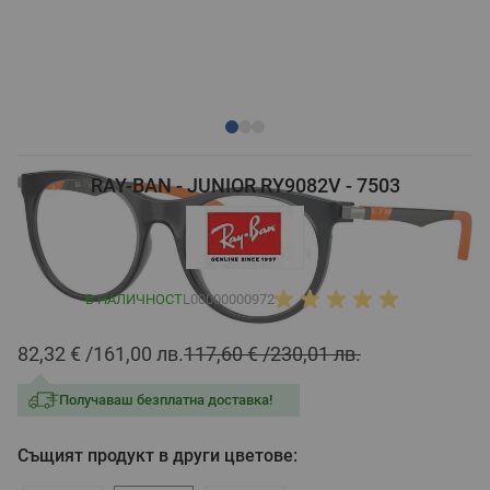
RAY-BAN - JUNIOR RY9082V - 7503
В НАЛИЧНОСТ
L00000000972
82,32 €
161,00 лв.
117,60 €
230,01 лв.
Получаваш безплатна доставка!
Същият продукт в други цветове: