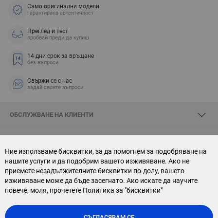
Само оригинални модели
гарантирана автентичност
Преглед и тест
пробвай преди да купиш
14 дни срок за връщане
без въпроси
Свържи се с нас
задай своите въпроси
ОБСЛУЖВАНЕ НА КЛИЕНТИ
ЗА SKYOPTIC
Ние използваме бисквитки, за да помогнем за подобряване на
нашите услуги и да подобрим вашето изживяване. Ако не
СВЪРЖИ СЕ С НАС
приемете незадължителните бисквитки по-долу, вашето
изживяване може да бъде засегнато. Ако искате да научите
АБОНАМЕНТ ЗА БЮЛЕТИН
повече, моля, прочетете
Политика за "бисквитки"
СЪГЛАСЯВАМ СЕ