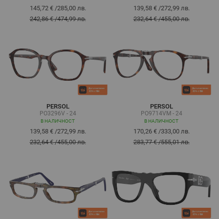
145,72 €
/
285,00 лв.
139,58 €
/
272,99 лв.
242,86 €
/
474,99 лв.
232,64 €
/
455,00 лв.
PERSOL
PERSOL
PO3296V - 24
PO9714VM - 24
В НАЛИЧНОСТ
В НАЛИЧНОСТ
139,58 €
/
272,99 лв.
170,26 €
/
333,00 лв.
232,64 €
/
455,00 лв.
283,77 €
/
555,01 лв.