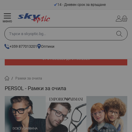
Прескачане към съдържанието
14 - Дневен срок за връщане
меню
Търси в skyoptic.bg...
+359 877013201
Оптики
До -60% отстъпка на слънчеви очила. Промоцията е валидна
от 01.08.2026 до 31.08.2026
/
Рамки за очила
PERSOL - Рамки за очила