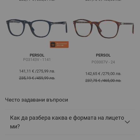
PERSOL
PERSOL
PO3143V - 1141
PO3007V - 24
141,11 €
/
275,99 лв.
142,65 €
/
279,00 лв.
235,19 €
/
459,99 лв.
237,75 €
/
465,00 лв.
Често задавани въпроси
Как да разбера каква е формата на лицето
ми?