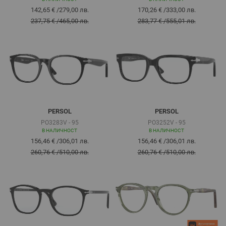
142,65 €
/
279,00 лв.
170,26 €
/
333,00 лв.
237,75 €
/
465,00 лв.
283,77 €
/
555,01 лв.
PERSOL
PERSOL
PO3283V - 95
PO3252V - 95
В НАЛИЧНОСТ
В НАЛИЧНОСТ
156,46 €
/
306,01 лв.
156,46 €
/
306,01 лв.
260,76 €
/
510,00 лв.
260,76 €
/
510,00 лв.