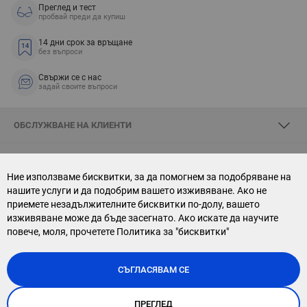
Преглед и тест
пробвай преди да купиш
14 дни срок за връщане
без въпроси
Свържи се с нас
задай своите въпроси
ОБСЛУЖВАНЕ НА КЛИЕНТИ
ЗА SKYOPTIC
Ние използваме бисквитки, за да помогнем за подобряване на
нашите услуги и да подобрим вашето изживяване. Ако не
СВЪРЖИ СЕ С НАС
приемете незадължителните бисквитки по-долу, вашето
изживяване може да бъде засегнато. Ако искате да научите
АБОНАМЕНТ ЗА БЮЛЕТИН
повече, моля, прочетете
Политика за "бисквитки"
СЪГЛАСЯВАМ СЕ
ПРЕГЛЕД
Copyright © 2026, Sky Optic. All Rights Reserved.