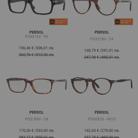
PERSOL
PERSOL
PO3315V - 95
PO3218V - 24
156,46 €
/
306,01 лв.
148,79 €
/
291,01 лв.
260,76 €
/
510,00 лв.
247,98 €
/
485,01 лв.
PERSOL
PERSOL
PO3189V - 24
PO3092V - 9015
170,26 €
/
333,00 лв.
142,65 €
/
279,00 лв.
283,77 €
/
555,01 лв.
237,75 €
/
465,00 лв.